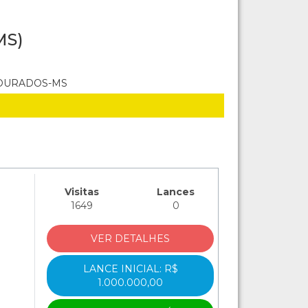
MS)
 DOURADOS-MS
Visitas
Lances
1649
0
VER DETALHES
LANCE INICIAL: R$
1.000.000,00