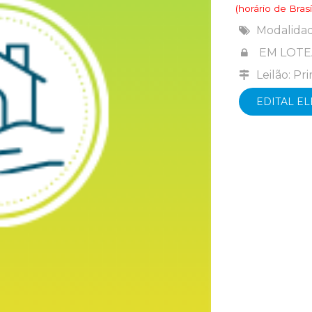
(horário de Brasíl
Modalida
EM LOT
Leilão: Pr
EDITAL E