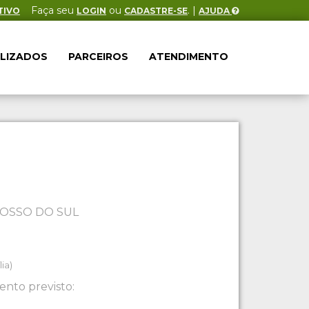
Faça seu
ou
. |
TIVO
LOGIN
CADASTRE-SE
AJUDA
ALIZADOS
PARCEIROS
ATENDIMENTO
OSSO DO SUL
ia)
nto previsto: