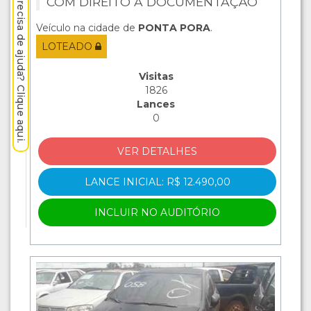
Precisa de ajuda? Clique aqui.
COM DIREITO A DOCUMENTAÇÃO
Veículo na cidade de
PONTA PORA
.
LOTEADO
Visitas
1826
Lances
0
VER DETALHES
LANCE INICIAL: R$ 12.490,00
INCLUIR NO AUDITÓRIO