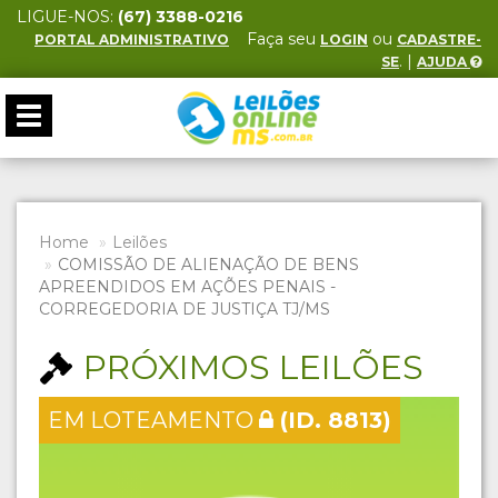
LIGUE-NOS:
(67) 3388-0216
Faça seu
ou
PORTAL ADMINISTRATIVO
LOGIN
CADASTRE-
. |
SE
AJUDA
Toggle
navigation
Home
Leilões
COMISSÃO DE ALIENAÇÃO DE BENS
APREENDIDOS EM AÇÕES PENAIS -
CORREGEDORIA DE JUSTIÇA TJ/MS
PRÓXIMOS LEILÕES
EM LOTEAMENTO
(ID. 8813)