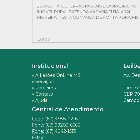
25,0435 HA, DE TERRAS PASTAIS E LAVRADIAS NO
IMÓVEL RURAL FAZENDA VACARIA TUJÁ, ARAL
MOREIRA, NESTA COMARCA DE PONTA PORA-MS
Lotes
1
Institucional
Leilõ
»
A Leilões OnLine MS
Av. Des
»
Serviços
»
Parceiros
Jardim 
»
Contato
CEP 79
»
Ajuda
Campo 
Central de Atendimento
Fone:
(67) 3388-0216
Fone:
(67) 99203-6666
Fone:
(67) 4042-1513
E-Mail: