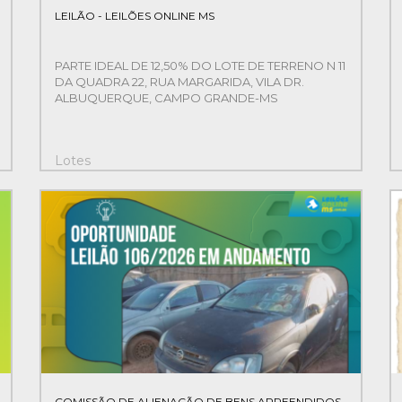
LEILÃO - LEILÕES ONLINE MS
PARTE IDEAL DE 12,50% DO LOTE DE TERRENO N 11
DA QUADRA 22, RUA MARGARIDA, VILA DR.
ALBUQUERQUE, CAMPO GRANDE-MS
Lotes
1
1
COMISSÃO DE ALIENAÇÃO DE BENS APREENDIDOS