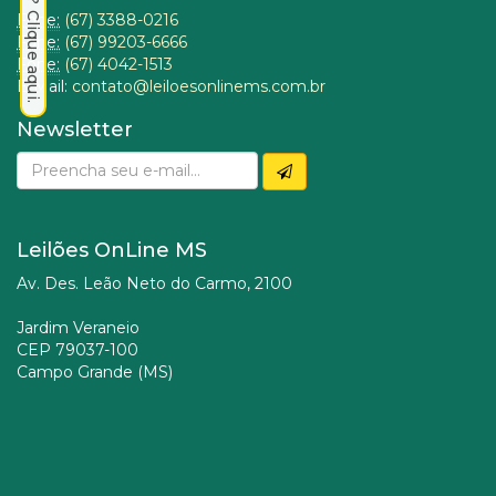
Fone:
(67) 3388-0216
Fone:
(67) 99203-6666
Fone:
(67) 4042-1513
E-Mail:
contato@leiloesonlinems.com.br
Newsletter
Leilões OnLine MS
Av. Des. Leão Neto do Carmo, 2100
Jardim Veraneio
CEP 79037-100
Campo Grande (MS)