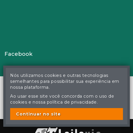
Facebook
Nós utilizamos cookies e outras tecnologias
semelhantes para possibilitar sua experiência em
nossa plataforma.
Ao usar esse site você concorda com o uso de
© Gustavo Correa Pereira da Silva - Leiloeiro Público Oficial -
cookies e nossa política de privacidade.
Matrícula nº 26 JUCEMS - Todos os direitos reservados
A cópia ou reprodução não autorizada do conteúdo deste site
poderá acarretar em penas previstas em lei.
Continuar no site
Plataforma