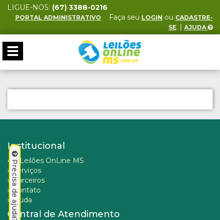
LIGUE-NOS:
(67) 3388-0216
Faça seu
ou
PORTAL ADMINISTRATIVO
LOGIN
CADASTRE-
. |
SE
AJUDA
Toggle
navigation
Institucional
»
A Leilões OnLine MS
Precisa de ajuda? Clique aqui.
»
Serviços
»
Parceiros
»
Contato
»
Ajuda
Central de Atendimento