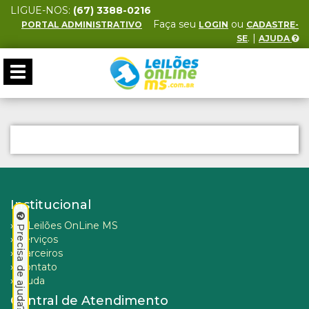
LIGUE-NOS:
(67) 3388-0216
Faça seu
ou
PORTAL ADMINISTRATIVO
LOGIN
CADASTRE-
. |
SE
AJUDA
Toggle
navigation
Institucional
»
A Leilões OnLine MS
Precisa de ajuda? Clique aqui.
»
Serviços
»
Parceiros
»
Contato
»
Ajuda
Central de Atendimento