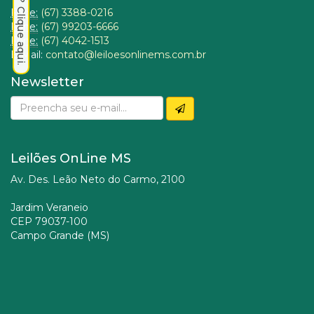
Fone:
(67) 3388-0216
Fone:
(67) 99203-6666
Fone:
(67) 4042-1513
E-Mail:
contato@leiloesonlinems.com.br
Newsletter
Leilões OnLine MS
Av. Des. Leão Neto do Carmo, 2100
Jardim Veraneio
CEP 79037-100
Campo Grande (MS)