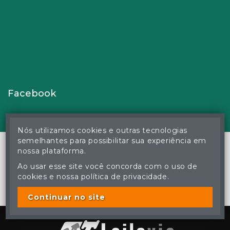
Facebook
Nós utilizamos cookies e outras tecnologias
semelhantes para possibilitar sua experiência em
nossa plataforma.
Ao usar esse site você concorda com o uso de
© Gustavo Correa Pereira da Silva - Leiloeiro Público Oficial -
cookies e nossa política de privacidade.
Matrícula nº 26 JUCEMS - Todos os direitos reservados
A cópia ou reprodução não autorizada do conteúdo deste site
poderá acarretar em penas previstas em lei.
Continuar no site
Plataforma