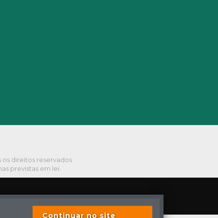
s os direitos reservados
s previstas em lei.
Continuar no site