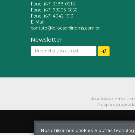
Fone:
(67) 3388-0216
Fone:
(67) 99203-6666
Fone:
(67) 4042-1513
E-Mail:
contato@leiloesonlinems.com.br
Newsletter
© Gustavo Correa Pereir
A cópia ou reprodu
Nós utilizamos cookies e outras tecnolog