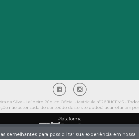
a da Silva - Leiloeiro Público Oficial - Matrícula nº 26 JUCEMS - Todo
ção não autorizada do conteúdo deste site poderá acarretar em pena
Plataforma
ias semelhantes para possibilitar sua experiência em nossa