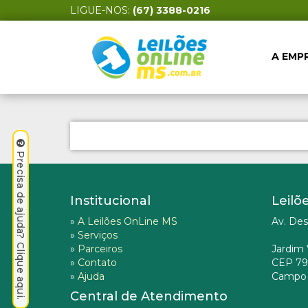
LIGUE-NOS:
(67) 3388-0216
A EMP
Precisa de ajuda? Clique aqui.
Institucional
Leilõ
»
A Leilões OnLine MS
Av. Des
»
Serviços
»
Parceiros
Jardim 
»
Contato
CEP 79
»
Ajuda
Campo 
Central de Atendimento