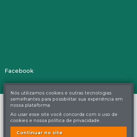
Facebook
Nós utilizamos cookies e outras tecnologias
semelhantes para possibilitar sua experiência em
nossa plataforma.
Ao usar esse site você concorda com o uso de
© Gustavo Correa Pereira da Silva - Leiloeiro Público Oficial -
cookies e nossa política de privacidade.
Matrícula nº 26 JUCEMS - Todos os direitos reservados
A cópia ou reprodução não autorizada do conteúdo deste site
poderá acarretar em penas previstas em lei.
Continuar no site