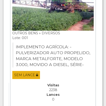
OUTROS BENS » DIVERSOS
Lote: 001
IMPLEMENTO AGRÍCOLA: -
PULVERIZADOR AUTO PROPELIDO,
MARCA METALFORTE, MODELO
3.000, MOVIDO A DIESEL, SÉRIE-
CHASSI: 0342/3629260, ANO DE
SEM LANCE
FABRICAÇÃO 2011, COR VERDE E
BRANCA, CAPACIDADE PARA 3.000
Visitas
LITROS, EM BOM ESTADO DE ...
2238
Lances
0