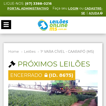
LIGUE-NOS:
(67) 3388-0216
Faça seu
ou
PORTAL ADMINISTRATIVO
LOGIN
CADASTRE-
. |
SE
AJUDA
Toggle
navigation
Home
Leilões
1ª VARA CÍVEL - CAARAPÓ (MS)
PRÓXIMOS LEILÕES
ENCERRADO
(ID. 8675)