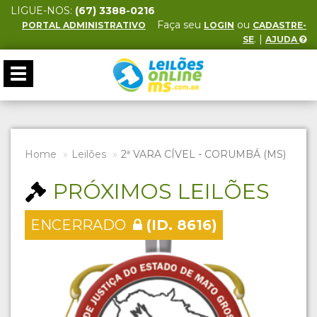
LIGUE-NOS:
(67) 3388-0216
Faça seu
ou
PORTAL ADMINISTRATIVO
LOGIN
CADASTRE-
. |
SE
AJUDA
Toggle
navigation
Home
Leilões
2ª VARA CÍVEL - CORUMBÁ (MS)
PRÓXIMOS LEILÕES
ENCERRADO
(ID. 8616)