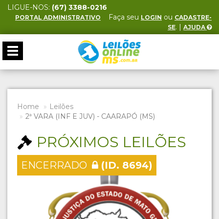
LIGUE-NOS:
(67) 3388-0216
Faça seu
ou
PORTAL ADMINISTRATIVO
LOGIN
CADASTRE-
. |
SE
AJUDA
Toggle
navigation
Home
Leilões
2ª VARA (INF E JUV) - CAARAPÓ (MS)
PRÓXIMOS LEILÕES
ENCERRADO
(ID. 8694)