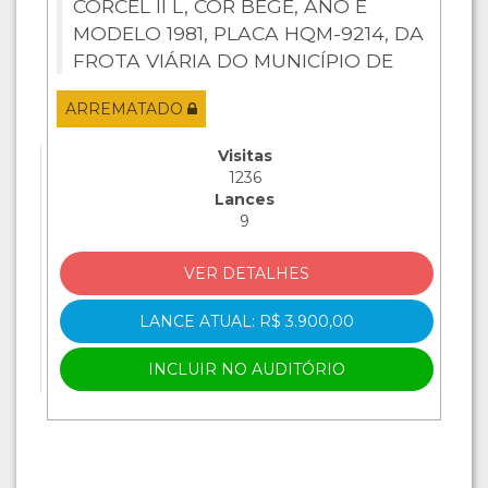
CORCEL II L, COR BEGE, ANO E
MODELO 1981, PLACA HQM-9214, DA
FROTA VIÁRIA DO MUNICÍPIO DE
CAARAPÓ-MS, CHASSI N.
ARREMATADO
LB4KZM48059, MOTOR N.
S023126MS E RENAVAM N.
Visitas
00417216467, EM BOM ESTADO DE
1236
CONSER...
Lances
9
VER DETALHES
LANCE ATUAL: R$ 3.900,00
INCLUIR NO AUDITÓRIO