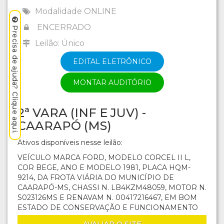
Modalidade ONLINE
ENCERRADO
Precisa de ajuda? Clique aqui.
Leilão: Único
EDITAL ELETRÔNICO
MONTAR AUDITÓRIO
2ª VARA (INF E JUV) -
CAARAPÓ (MS)
Ativos disponíveis nesse leilão:
VEÍCULO MARCA FORD, MODELO CORCEL II L,
COR BEGE, ANO E MODELO 1981, PLACA HQM-
9214, DA FROTA VIÁRIA DO MUNICÍPIO DE
CAARAPÓ-MS, CHASSI N. LB4KZM48059, MOTOR N.
S023126MS E RENAVAM N. 00417216467, EM BOM
ESTADO DE CONSERVAÇÃO E FUNCIONAMENTO