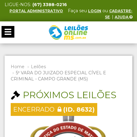
LIGUE-NOS:
(67) 3388-0216
Faça seu
ou
PORTAL ADMINISTRATIVO
LOGIN
CADASTRE-
. |
SE
AJUDA
Toggle
navigation
Home
Leilões
5ª VARA DO JUIZADO ESPECIAL CÍVEL E
CRIMINAL - CAMPO GRANDE (MS)
PRÓXIMOS LEILÕES
ENCERRADO
(ID. 8632)