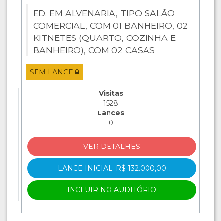
ED. EM ALVENARIA, TIPO SALÃO
COMERCIAL, COM 01 BANHEIRO, 02
KITNETES (QUARTO, COZINHA E
BANHEIRO), COM 02 CASAS
GEMINADAS, CONTENDO CADA
SEM LANCE
CASA 02 QUARTOS, SALA COZINHA,
BANHEIRO E ÁREA DE SERVIÇO,
Visitas
COM ENTRADA PELA RUA MAR...
1528
Lances
0
VER DETALHES
LANCE INICIAL: R$ 132.000,00
INCLUIR NO AUDITÓRIO