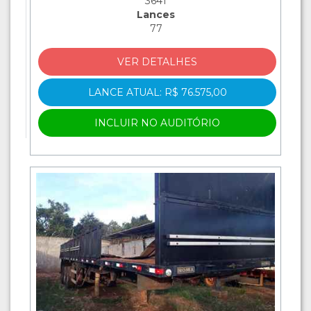
3641
Lances
77
VER DETALHES
LANCE ATUAL: R$ 76.575,00
INCLUIR NO AUDITÓRIO