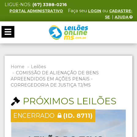
LIGUE-NOS:
(67) 3388-0216
Faça seu
ou
PORTAL ADMINISTRATIVO
LOGIN
CADASTRE-
. |
SE
AJUDA
Toggle
navigation
Home
Leilões
COMISSÃO DE ALIENAÇÃO DE BENS
APREENDIDOS EM AÇÕES PENAIS -
CORREGEDORIA DE JUSTIÇA TJ/MS
PRÓXIMOS LEILÕES
ENCERRADO
(ID. 8711)