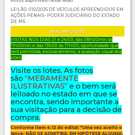
Ativos disponíveis nesse leilão:
LEILÃO 010/2025 DE VEÍCULOS APREENDIDOS EM
AÇÕES PENAIS- PODER JUDICIÁRIO DO ESTADO
DE MS
AVALIAR O SITE
VISITAS NOS DIAS 21 e 24/03
, das 08h00min às
11h00min e das 13h00 às 17H00, oportunidade que
será permitida, exclusivamente, a avaliação visual dos
lotes.
Visite os lotes. As fotos
são
“MERAMENTE
ILUSTRATIVAS”
e o bem será
leiloado no estado em que se
encontra, sendo importante a
sua visitação para a decisão de
compra.
Conforme item 4.12 do edital: "Uma vez aceito o
lance, NÃO SE ADMITIRÁ, EM HIPÓTESE ALGUMA,