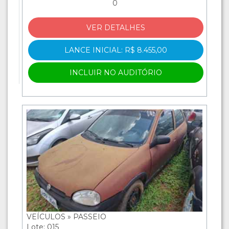
0
VER DETALHES
LANCE INICIAL: R$ 8.455,00
INCLUIR NO AUDITÓRIO
VEÍCULOS » PASSEIO
Lote: 015