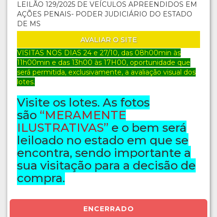
LEILÃO 129/2025 DE VEÍCULOS APREENDIDOS EM
AÇÕES PENAIS- PODER JUDICIÁRIO DO ESTADO
DE MS
AVALIAR O SITE
VISITAS NOS DIAS 24 e 27/10
, das 08h00min às
11h00min e das 13h00 às 17H00, oportunidade que
será permitida, exclusivamente, a avaliação visual dos
lotes.
Visite os lotes. As fotos
são
“MERAMENTE
ILUSTRATIVAS”
e o bem será
leiloado no estado em que se
encontra, sendo importante a
sua visitação para a decisão de
compra.
ENCERRADO