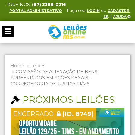
LIGUE-NOS:
(67) 3388-0216
Faça seu
ou
PORTAL ADMINISTRATIVO
LOGIN
CADASTRE-
. |
SE
AJUDA
Toggle
navigation
Home
Leilões
COMISSÃO DE ALIENAÇÃO DE BENS
APREENDIDOS EM AÇÕES PENAIS -
CORREGEDORIA DE JUSTIÇA TJ/MS
PRÓXIMOS LEILÕES
ENCERRADO
(ID. 8749)