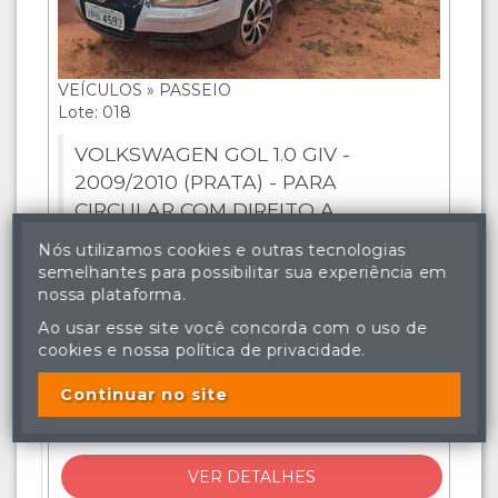
VEÍCULOS » PASSEIO
Lote: 018
VOLKSWAGEN GOL 1.0 GIV -
2009/2010 (PRATA) - PARA
CIRCULAR COM DIREITO A
DOCUMENTAÇÃO
Nós utilizamos cookies e outras tecnologias
semelhantes para possibilitar sua experiência em
Veículo na cidade de
CAMPO GRANDE
.
nossa plataforma.
ARREMATADO
Ao usar esse site você concorda com o uso de
cookies e nossa política de privacidade.
Visitas
1272
Continuar no site
Lances
1
VER DETALHES