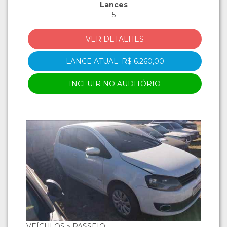
Lances
5
VER DETALHES
LANCE ATUAL: R$ 6.260,00
INCLUIR NO AUDITÓRIO
VEÍCULOS » PASSEIO