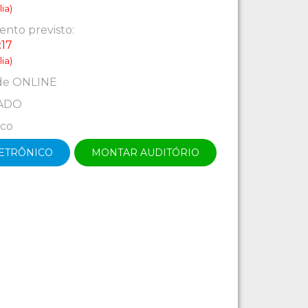
ia)
nto previsto:
:17
ia)
de ONLINE
ADO
ico
LETRÔNICO
MONTAR AUDITÓRIO