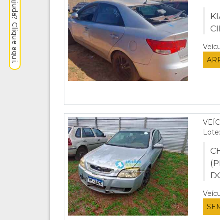
Precisa de ajuda? Clique aqui.
KI
C
Veíc
AR
VEÍC
Lote
C
(
D
Veíc
SE