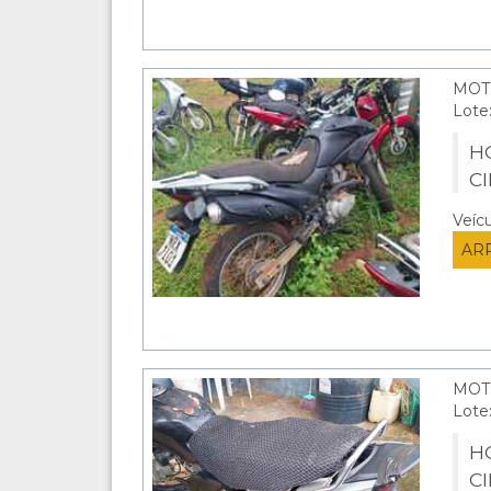
MOT
Lote
HO
C
Veíc
AR
MOT
Lote
HO
C