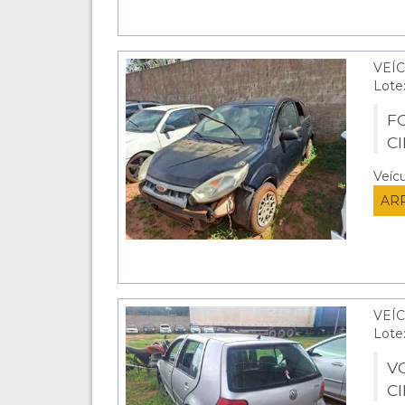
VEÍC
Lote
FO
C
Veíc
AR
VEÍC
Lote
V
C