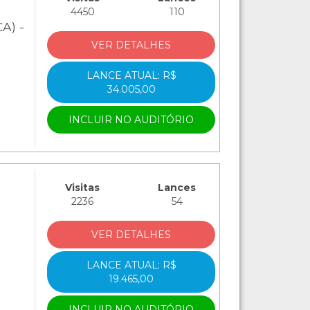
4450
110
A) -
VER DETALHES
LANCE ATUAL: R$
34.005,00
INCLUIR NO AUDITÓRIO
Visitas
Lances
2236
54
VER DETALHES
LANCE ATUAL: R$
19.465,00
INCLUIR NO AUDITÓRIO