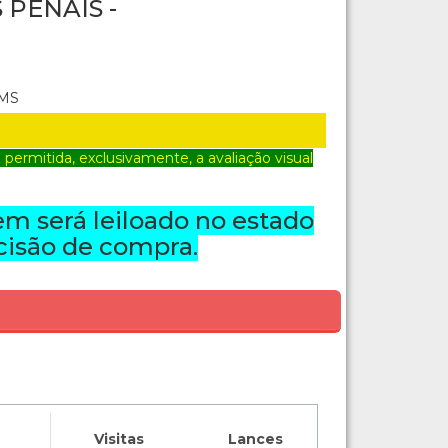
PENAIS -
 MS
ermitida, exclusivamente, a avaliação visual
em será leiloado no estado
cisão de compra.
Visitas
Lances