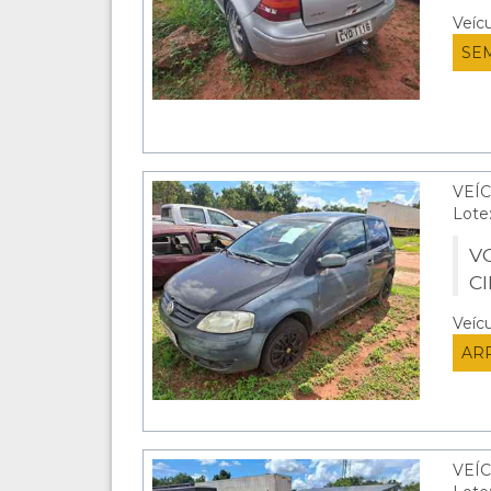
Veíc
SE
VEÍC
Lote
V
C
Veíc
AR
VEÍC