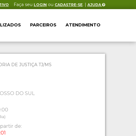
Faça seu
ou
. |
TIVO
LOGIN
CADASTRE-SE
AJUDA
ALIZADOS
PARCEIROS
ATENDIMENTO
IA DE JUSTIÇA TJ/MS
OSSO DO SUL
0:00
ia)
partir de:
:01