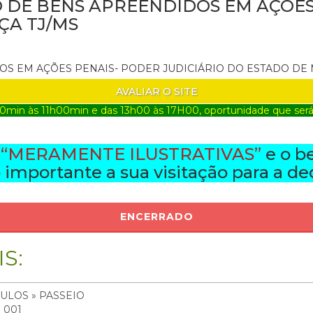
 DE BENS APREENDIDOS EM AÇÕES 
ÇA TJ/MS
DOS EM AÇÕES PENAIS- PODER JUDICIÁRIO DO ESTADO DE
AVALIAR O SITE
0min às 11h00min e das 13h00 às 17H00, oportunidade que será p
o
“MERAMENTE ILUSTRATIVAS”
e o b
importante a sua visitação para a de
ENCERRADO
S:
ULOS » PASSEIO
: 001