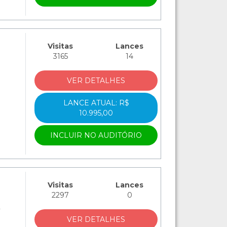
Visitas
Lances
3165
14
VER DETALHES
LANCE ATUAL: R$
10.995,00
INCLUIR NO AUDITÓRIO
Visitas
Lances
2297
0
A
VER DETALHES