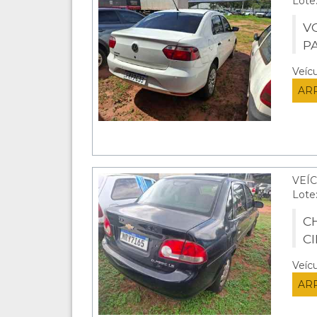
Lote
V
P
Veíc
AR
VEÍC
Lote
CH
C
Veíc
AR