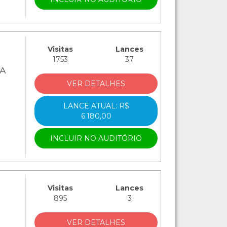
Visitas
Lances
1753
37
RA
VER DETALHES
LANCE ATUAL: R$
6.180,00
INCLUIR NO AUDITÓRIO
Visitas
Lances
895
3
VER DETALHES