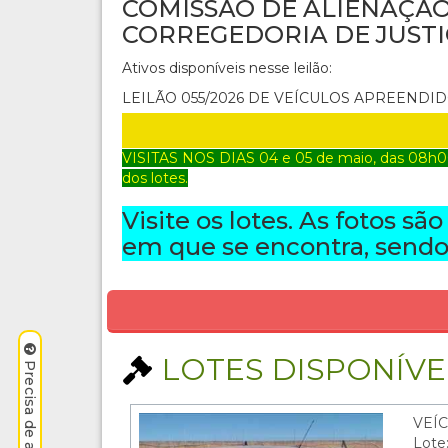
COMISSÃO DE ALIENAÇÃO
CORREGEDORIA DE JUSTI
Ativos disponíveis nesse leilão:
LEILÃO 055/2026 DE VEÍCULOS APREENDI
VISITAS NOS DIAS 04 e 05 de maio
, das 08h0
dos lotes.
Visite os lotes. As fotos sã
em que se encontra, sendo 
LOTES DISPONÍVEI
VEÍC
Lote