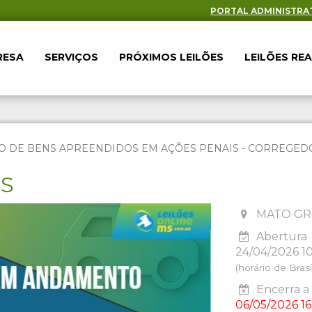
PORTAL ADMINISTRA
RESA
SERVIÇOS
PRÓXIMOS LEILÕES
LEILÕES RE
O DE BENS APREENDIDOS EM AÇÕES PENAIS - CORREGEDOR
ES
MATO GR
Abertura
24/04/2026 1
(horário de Brasíl
Encerra a 
06/05/2026 16