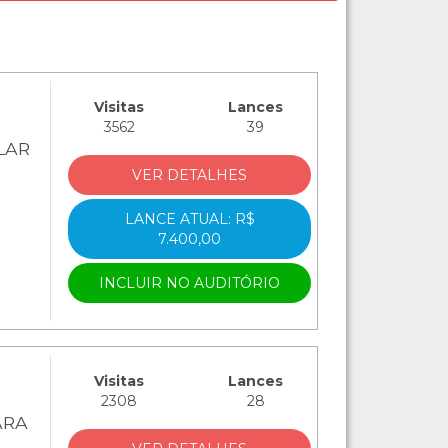
Visitas
Lances
3562
39
ULAR
VER DETALHES
LANCE ATUAL: R$
7.400,00
INCLUIR NO AUDITÓRIO
Visitas
Lances
2308
28
ARA