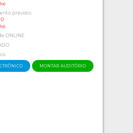
ia)
nto previsto:
10
ia)
de ONLINE
ADO
ico
LETRÔNICO
MONTAR AUDITÓRIO