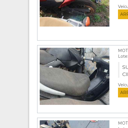
Veíc
AR
MOT
Lote
S
C
Veíc
AR
MOT