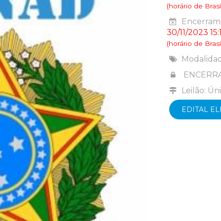
(horário de Brasíl
Encerrame
30/11/2023 15:
(horário de Brasíl
Modalida
ENCERR
Leilão: Ún
EDITAL E