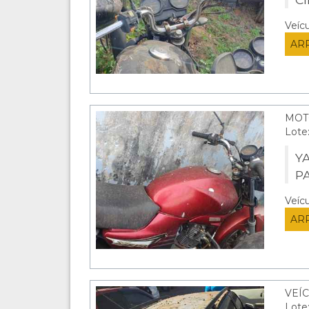
Veíc
AR
MOT
Lote
Y
P
Veíc
AR
VEÍC
Lote