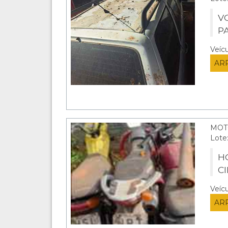
V
P
Veíc
AR
MOT
Lote
H
C
Veíc
AR