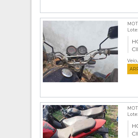
MOT
Lote
HO
C
Veíc
AR
MOT
Lote
H
C