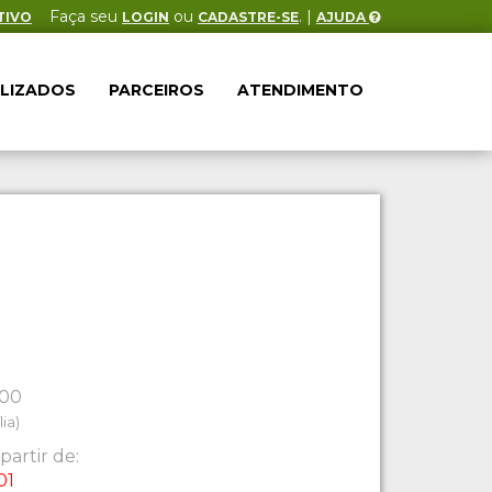
Faça seu
ou
. |
TIVO
LOGIN
CADASTRE-SE
AJUDA
ALIZADOS
PARCEIROS
ATENDIMENTO
:00
ia)
partir de:
01