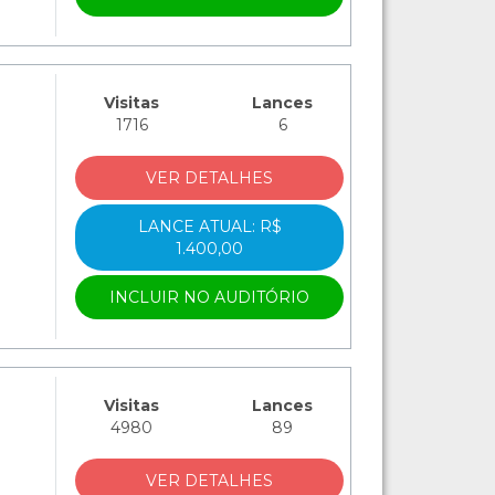
Visitas
Lances
1716
6
VER DETALHES
LANCE ATUAL: R$
1.400,00
INCLUIR NO AUDITÓRIO
Visitas
Lances
4980
89
VER DETALHES