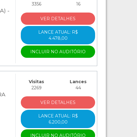
3356
16
A) -
VER DETALHES
LANCE ATUAL: R$
4.478,00
INCLUIR NO AUDITÓRIO
Visitas
Lances
2269
44
RA
VER DETALHES
LANCE ATUAL: R$
6.200,00
INCLUIR NO AUDITÓRIO