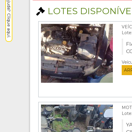
Precisa de ajuda? Clique aqui.
LOTES DISPONÍVEI
VEÍC
Lote
FI
C
Veíc
AR
MOT
Lote
YA
C