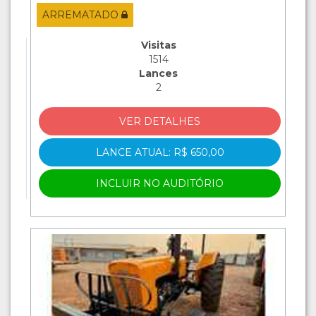
ARREMATADO
Visitas
1514
Lances
2
VER DETALHES
LANCE ATUAL: R$ 650,00
INCLUIR NO AUDITÓRIO