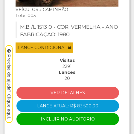
VEÍCULOS » CAMINHÃO
Lote: 003
M.B./L 1513 0 - COR: VERMELHA - ANO
FABRICAÇÃO: 1980
LANCE CONDICIONAL
Precisa de ajuda? Clique aqui.
Visitas
2291
Lances
20
VER DETALHES
LANCE ATUAL: R$ 83.500,00
INCLUIR NO AUDITÓRIO