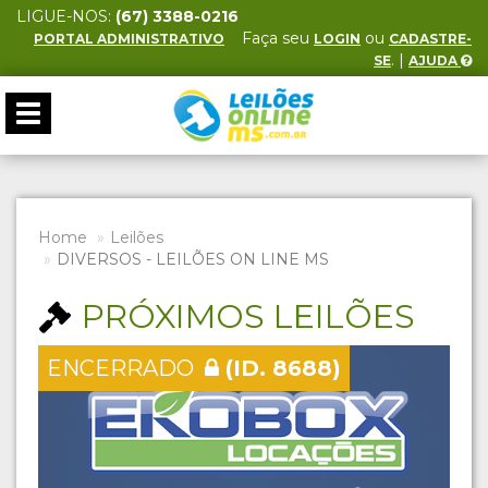
LIGUE-NOS:
(67) 3388-0216
Faça seu
ou
PORTAL ADMINISTRATIVO
LOGIN
CADASTRE-
. |
SE
AJUDA
Toggle
navigation
Home
Leilões
DIVERSOS - LEILÕES ON LINE MS
PRÓXIMOS LEILÕES
ENCERRADO
(ID. 8688)