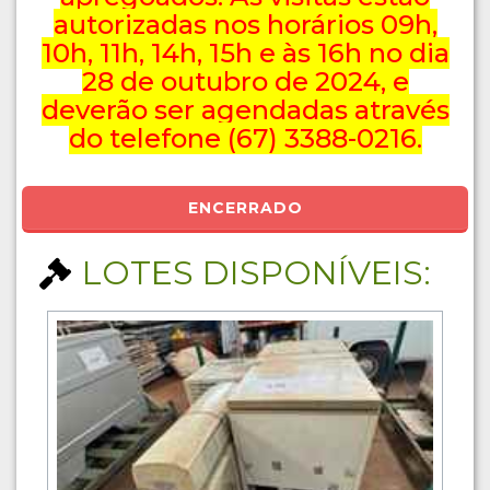
autorizadas nos horários 09h,
10h, 11h, 14h, 15h e às 16h no dia
28 de outubro de 2024, e
deverão ser agendadas através
do telefone (67) 3388-0216.
ENCERRADO
LOTES DISPONÍVEIS: