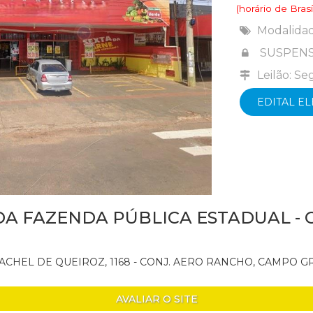
(horário de Brasíl
Modalida
SUSPENS
Leilão: S
EDITAL E
DA FAZENDA PÚBLICA ESTADUAL -
CHEL DE QUEIROZ, 1168 - CONJ. AERO RANCHO, CAMPO GR
AVALIAR O SITE