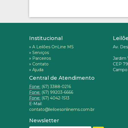
Institucional
Leilõ
»
A Leilões OnLine MS
Av. Des
»
Serviços
»
Parceiros
Jardim 
»
Contato
CEP 79
»
Ajuda
Campo 
Central de Atendimento
Fone:
(67) 3388-0216
Fone:
(67) 99203-6666
Fone:
(67) 4042-1513
E-Mail:
contato@leiloesonlinems.com.br
Newsletter