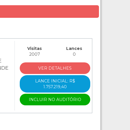
Visitas
Lances
2007
0
E
NDE
VER DETALHES
LANCE INICIAL: R$
1.757.219,40
INCLUIR NO AUDITÓRIO