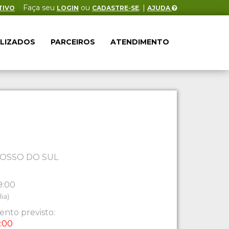
Faça seu
ou
. |
TIVO
LOGIN
CADASTRE-SE
AJUDA
ALIZADOS
PARCEIROS
ATENDIMENTO
OSSO DO SUL
9:00
ia)
nto previsto:
:00