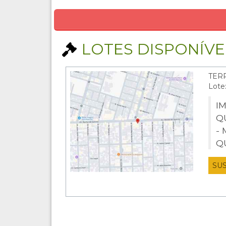
LOTES DISPONÍVEI
TER
Lote
I
Q
-
Q
SU