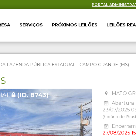
PORTAL ADMINISTRA
RESA
SERVIÇOS
PRÓXIMOS LEILÕES
LEILÕES RE
DA FAZENDA PÚBLICA ESTADUAL - CAMPO GRANDE (MS)
ES
MATO GR
IAL
(ID. 8743)
Abertura
23/07/2025 0
(horário de Brasíl
Encerrame
27/08/2025 15