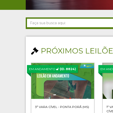
PRÓXIMOS LEILÕ
EM ANDAMENTO
(ID. 8824)
EM AN
3ª VARA CÍVEL - PONTA PORÃ (MS)
1ª 
CÍV