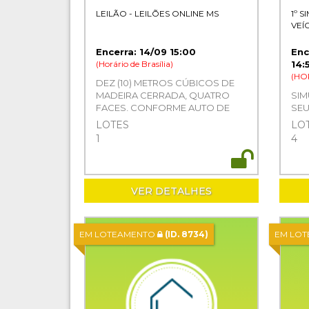
LEILÃO - LEILÕES ONLINE MS
1º 
VEÍ
Encerra: 14/09 15:00
Enc
(Horário de Brasília)
14:
(HO
DEZ (10) METROS CÚBICOS DE
MADEIRA CERRADA, QUATRO
SIM
FACES, CONFORME AUTO DE
SEU
PENHORA
LEI
LOTES
LO
PR
1
4
VER DETALHES
EM LOTEAMENTO
(ID. 8734)
EM LO