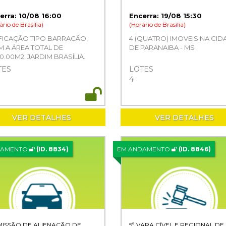
erra: 10/08 16:00
Encerra: 19/08 15:30
ário de Brasília)
(Horário de Brasília)
FICAÇÃO TIPO BARRACÃO,
4 (QUATRO) IMOVEIS NA CID
 A ÁREA TOTAL DE
DE PARANAIBA - MS
50,00M2, JARDIM BRASÍLIA,
S LAGOAS - MS
TES
LOTES
4
VER DETALHES
VER DETALHES
DAMENTO
(ID. 8834)
EM ANDAMENTO
(ID. 8846)
ISSÃO DE ALIENAÇÃO DE
5ª VARA CÍVEL E REGIONAL DE