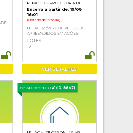
PENAIS - CORREGEDORIA DE
JUSTIÇA TJ/MS
Encerra a partir de: 19/08
16:01
(Horário de Brasília)
ADE
LEILÃO 127/2026 DE VEÍCULOS
APREENDIDOS EM AÇÕES
PENAIS- PODER JUDICIÁRIO DO
LOTES
ESTADO DE MS
12
VER DETALHES
EM ANDAMENTO
(ID. 8847)
LEILÃO - LEILÕES ONLINE MS