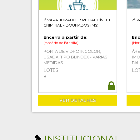
1ª VARA JUIZADO ESPECIAL CÍVEL E
2ª 
CRIMINAL - DOURADOS (MS)
Encerra a partir de:
Enc
(Horário de Brasília)
(Hor
PORTA DE VIDRO INCOLOR,
ÁRE
USADA, TIPO BLINDEX - VÁRIAS
IM
MEDIDAS
PAL
DE 
LOTES
LO
CO
8
1
AUT
VER DETALHES
INSTITUCIONAL