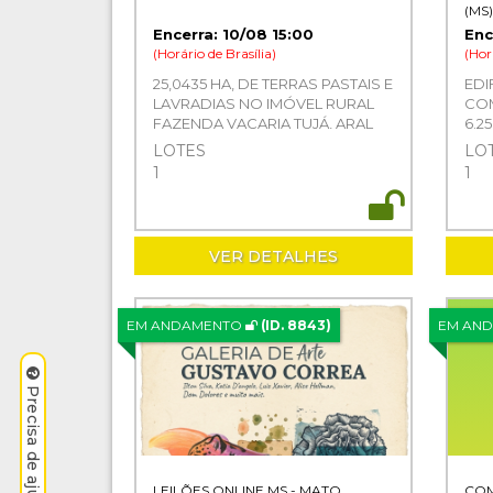
(MS)
Encerra: 10/08 15:00
Enc
(Horário de Brasília)
(Hor
25,0435 HA, DE TERRAS PASTAIS E
EDI
LAVRADIAS NO IMÓVEL RURAL
COM
FAZENDA VACARIA TUJÁ, ARAL
6.2
MOREIRA, NESTA COMARCA DE
TRÊ
LOTES
LO
PONTA PORA-MS
1
1
VER DETALHES
EM ANDAMENTO
(ID. 8843)
EM AN
LEILÕES ONLINE MS - MATO
COM