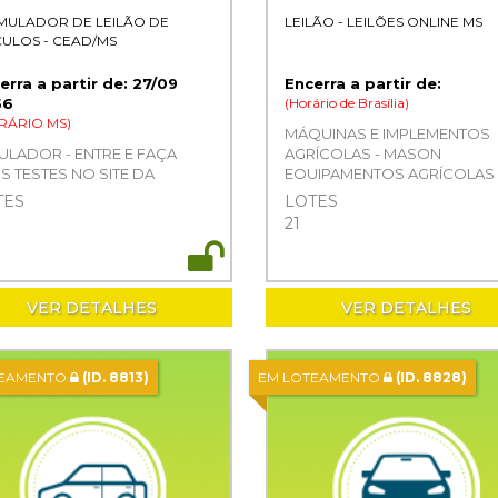
SIMULADOR DE LEILÃO DE
LEILÃO - LEILÕES ONLINE MS
CULOS - CEAD/MS
erra a partir de: 27/09
Encerra a partir de:
56
(Horário de Brasília)
RÁRIO MS)
MÁQUINAS E IMPLEMENTOS
ULADOR - ENTRE E FAÇA
AGRÍCOLAS - MASON
S TESTES NO SITE DA
EQUIPAMENTOS AGRÍCOLAS
LÕES ONLINE MS. SEGUNDA
LTDA
TES
LOTES
AÇA
21
VER DETALHES
VER DETALHES
TEAMENTO
(ID. 8813)
EM LOTEAMENTO
(ID. 8828)