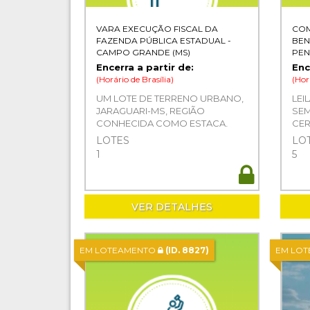
VARA EXECUÇÃO FISCAL DA
COM
FAZENDA PÚBLICA ESTADUAL -
BEN
CAMPO GRANDE (MS)
PEN
JUS
Encerra a partir de:
Enc
(Horário de Brasília)
(Hor
UM LOTE DE TERRENO URBANO,
LEI
JARAGUARI-MS, REGIÃO
SEM
CONHECIDA COMO ESTACA,
CER
LOTEAMENTO NASA PARK II,
DO 
LOTES
LO
LOTE 79 QD V , ÁREA TORAL DE
1
5
1.000,00 M2
VER DETALHES
EM LOTEAMENTO
(ID. 8827)
EM LO