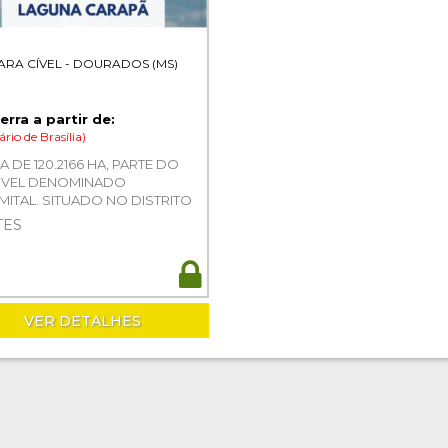
VARA CÍVEL - DOURADOS (MS)
erra a partir de:
ário de Brasília)
A DE 120.2166 HA, PARTE DO
ÓVEL DENOMINADO
MITAL, SITUADO NO DISTRITO
LAGUNA CAARAPÃ/MS,
TES
MARCA DE DOURADOS-MS -
OS 0013077-61.2003.8.12.0002
VER DETALHES