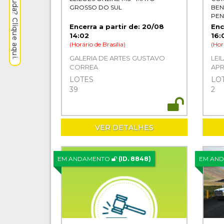
Precisa de ajuda? Clique aqui.
GROSSO DO SUL
BEN
PEN
JUS
Encerra a partir de: 20/08
Enc
14:02
16:
(Horário de Brasília)
(Hor
GALERIA DE ARTES GUSTAVO
LEI
CORREA
APR
PEN
LOTES
LO
POD
39
2
DE 
VER DETALHES
EM ANDAMENTO
(ID. 8848)
EM AN