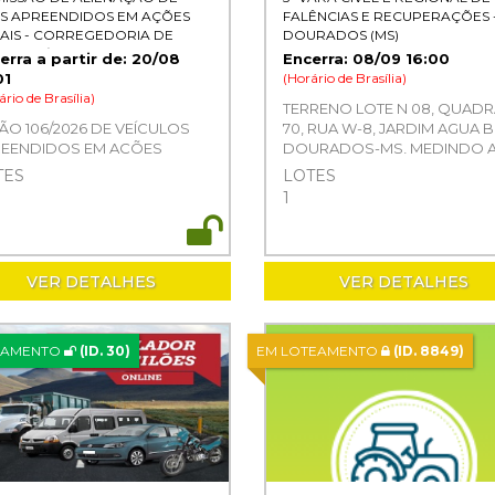
S APREENDIDOS EM AÇÕES
FALÊNCIAS E RECUPERAÇÕES 
AIS - CORREGEDORIA DE
DOURADOS (MS)
TIÇA TJ/MS
erra a partir de: 20/08
Encerra: 08/09 16:00
01
(Horário de Brasília)
ário de Brasília)
TERRENO LOTE N 08, QUADR
LÃO 106/2026 DE VEÍCULOS
70, RUA W-8, JARDIM AGUA 
EENDIDOS EM AÇÕES
DOURADOS-MS, MEDINDO 
AIS DA JUSTIÇA FEDERAL-
ÁREA DE 360,00 M2 - SEM
TES
LOTES
ER JUDICIÁRIO DO ESTADO
BENFEITORIAS.
1
MS
VER DETALHES
VER DETALHES
DAMENTO
(ID. 30)
EM LOTEAMENTO
(ID. 8849)