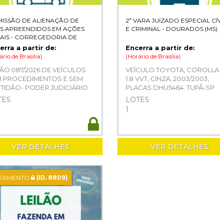
ISSÃO DE ALIENAÇÃO DE
2ª VARA JUIZADO ESPECIAL CÍ
S APREENDIDOS EM AÇÕES
E CRIMINAL - DOURADOS (MS)
AIS - CORREGEDORIA DE
TIÇA TJ/MS
erra a partir de:
Encerra a partir de:
ário de Brasília)
(Horário de Brasília)
LÃO 087/2026 DE VEÍCULOS
VEÍCULO TOYOTA, COROLLA 
 PROCEDIMENTOS E SEM
1.8 VVT, CINZA, 2003/2003,
TIDÃO- PODER JUDICIÁRIO
PLACAS DHU5464, TUPÃ-SP
ESTADO DE MS
TES
LOTES
1
VER DETALHES
VER DETALHES
TEAMENTO
(ID. 8809)