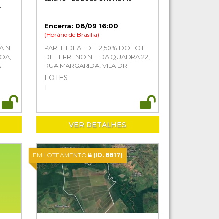
-
Encerra: 08/09 16:00
(Horário de Brasília)
A N
PARTE IDEAL DE 12,50% DO LOTE
BOA,
DE TERRENO N 11 DA QUADRA 22,
A
RUA MARGARIDA, VILA DR.
ALBUQUERQUE, CAMPO
LOTES
GRANDE-MS
1
VER DETALHES
EM LOTEAMENTO
(ID. 8817)