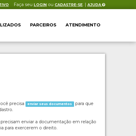
Faça seu
ou
. |
TIVO
LOGIN
CADASTRE-SE
AJUDA
ALIZADOS
PARCEIROS
ATENDIMENTO
você precisa
para que
enviar seus documentos
dastro.
precisam enviar a documentação em relação
a para exercerem o direito.