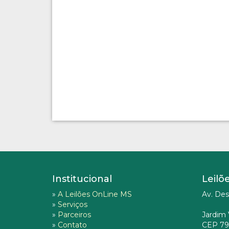
Institucional
Leilõ
»
A Leilões OnLine MS
Av. Des
»
Serviços
»
Parceiros
Jardim 
»
Contato
CEP 79