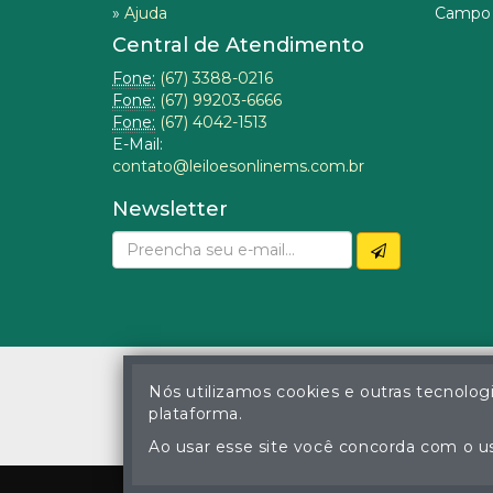
»
Ajuda
Campo 
Central de Atendimento
Fone:
(67) 3388-0216
Fone:
(67) 99203-6666
Fone:
(67) 4042-1513
E-Mail:
contato@leiloesonlinems.com.br
Newsletter
Nós utilizamos cookies e outras tecnolog
plataforma.
© Gustavo Correa Pereir
A cópia ou reprodu
Ao usar esse site você concorda com o us