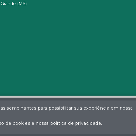
Grande (MS)
ias semelhantes para possibilitar sua experiência em nossa
a da Silva - Leiloeiro Público Oficial - Matrícula nº 26 JUCEMS - Todo
ção não autorizada do conteúdo deste site poderá acarretar em pena
o de cookies e nossa política de privacidade.
Plataforma