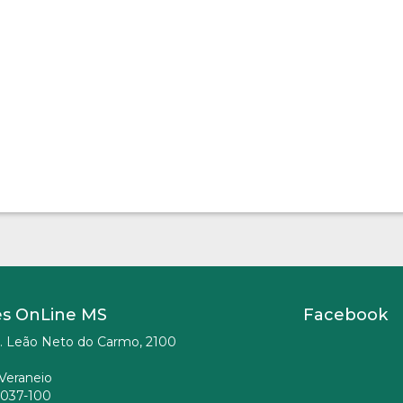
es OnLine MS
Facebook
. Leão Neto do Carmo, 2100
Veraneio
037-100