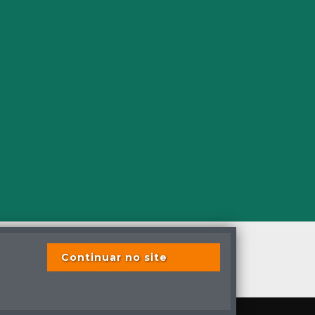
Continuar no site
s os direitos reservados
s previstas em lei.