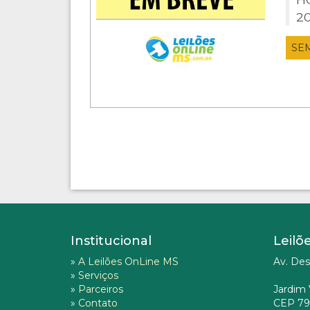
2
SE
Institucional
Leilõ
»
A Leilões OnLine MS
Av. Des
»
Serviços
»
Parceiros
Jardim 
»
Contato
CEP 79