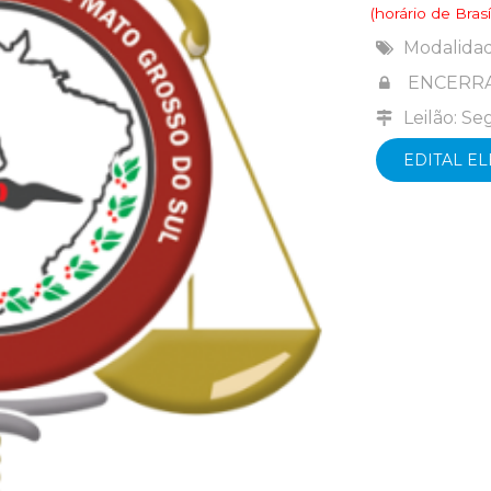
(horário de Brasíl
Modalida
ENCERR
Leilão: S
EDITAL E