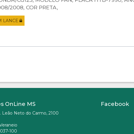
008/2008, COR PRETA,
M LANCE
es OnLine MS
Facebook
. Leão Neto do Carmo, 2100
Veraneio
037-100