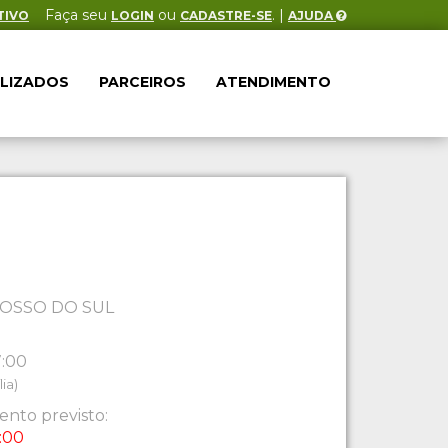
Faça seu
ou
. |
TIVO
LOGIN
CADASTRE-SE
AJUDA
ALIZADOS
PARCEIROS
ATENDIMENTO
OSSO DO SUL
7:00
ia)
nto previsto:
:00