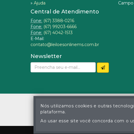
»
Ajuda
Campo 
Central de Atendimento
Fone:
(67) 3388-0216
Fone:
(67) 99203-6666
Fone:
(67) 4042-1513
E-Mail:
contato@leiloesonlinems.com.br
Newsletter
Nós utilizamos cookies e outras tecnolog
plataforma.
© Gustavo Correa Pereir
A cópia ou reprodu
Ao usar esse site você concorda com o us