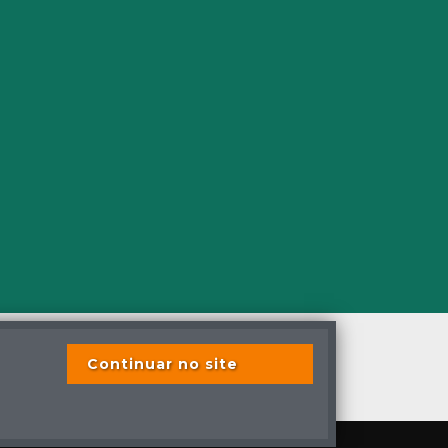
Continuar no site
s os direitos reservados
s previstas em lei.