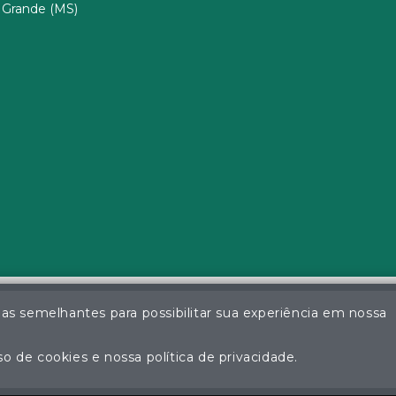
Grande (MS)
ias semelhantes para possibilitar sua experiência em nossa
a da Silva - Leiloeiro Público Oficial - Matrícula nº 26 JUCEMS - Todo
ção não autorizada do conteúdo deste site poderá acarretar em pena
o de cookies e nossa política de privacidade.
Plataforma