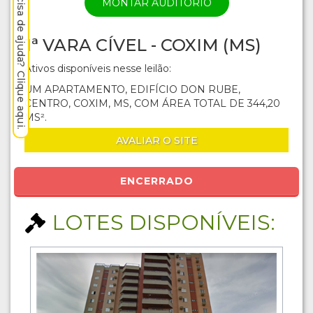
Precisa de ajuda? Clique aqui.
MONTAR AUDITÓRIO
1ª VARA CÍVEL - COXIM (MS)
Ativos disponíveis nesse leilão:
UM APARTAMENTO, EDIFÍCIO DON RUBE,
CENTRO, COXIM, MS, COM ÁREA TOTAL DE 344,20
MS².
AVALIAR O SITE
ENCERRADO
LOTES DISPONÍVEIS: