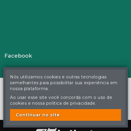
Facebook
Nós utilizamos cookies e outras tecnologias
semelhantes para possibilitar sua experiência em
nossa plataforma.
Ao usar esse site você concorda com o uso de
© Gustavo Correa Pereira da Silva - Leiloeiro Público Oficial -
cookies e nossa política de privacidade.
Matrícula nº 26 JUCEMS - Todos os direitos reservados
A cópia ou reprodução não autorizada do conteúdo deste site
poderá acarretar em penas previstas em lei.
Continuar no site
Plataforma