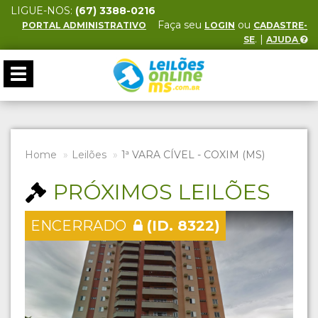
LIGUE-NOS:
(67) 3388-0216
Faça seu
ou
PORTAL ADMINISTRATIVO
LOGIN
CADASTRE-
. |
SE
AJUDA
Toggle
navigation
Home
Leilões
1ª VARA CÍVEL - COXIM (MS)
PRÓXIMOS LEILÕES
ENCERRADO
(ID. 8322)