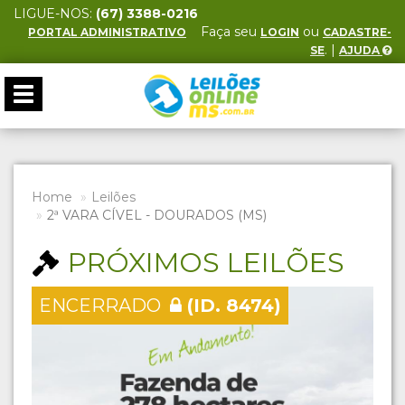
LIGUE-NOS:
(67) 3388-0216
Faça seu
ou
PORTAL ADMINISTRATIVO
LOGIN
CADASTRE-
. |
SE
AJUDA
Toggle
navigation
Home
Leilões
2ª VARA CÍVEL - DOURADOS (MS)
PRÓXIMOS LEILÕES
ENCERRADO
(ID. 8474)