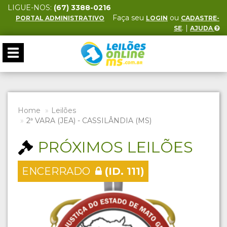
LIGUE-NOS:
(67) 3388-0216
Faça seu
ou
PORTAL ADMINISTRATIVO
LOGIN
CADASTRE-
. |
SE
AJUDA
Toggle
navigation
Home
Leilões
2ª VARA (JEA) - CASSILÂNDIA (MS)
PRÓXIMOS LEILÕES
ENCERRADO
(ID. 111)