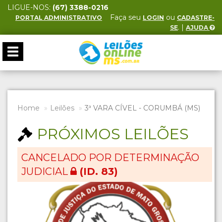
LIGUE-NOS:
(67) 3388-0216
Faça seu
ou
PORTAL ADMINISTRATIVO
LOGIN
CADASTRE-
. |
SE
AJUDA
Toggle
navigation
Home
Leilões
3ª VARA CÍVEL - CORUMBÁ (MS)
PRÓXIMOS LEILÕES
CANCELADO POR DETERMINAÇÃO
JUDICIAL
(ID. 83)