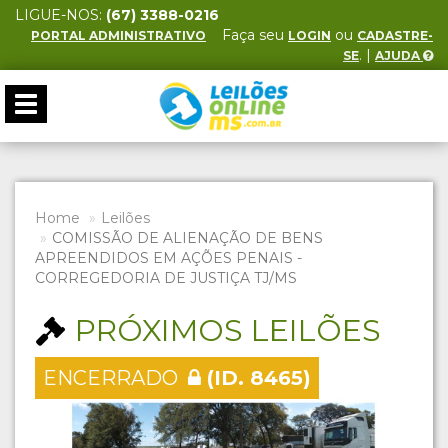
LIGUE-NOS:
(67) 3388-0216
Faça seu
ou
PORTAL ADMINISTRATIVO
LOGIN
CADASTRE-
. |
SE
AJUDA
Toggle
navigation
Home
Leilões
COMISSÃO DE ALIENAÇÃO DE BENS
APREENDIDOS EM AÇÕES PENAIS -
CORREGEDORIA DE JUSTIÇA TJ/MS
PRÓXIMOS LEILÕES
ENCERRADO
(ID. 8465)