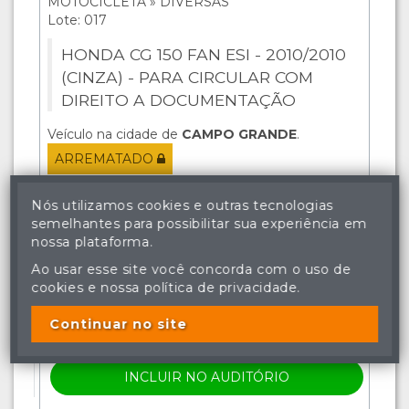
MOTOCICLETA » DIVERSAS
Lote: 017
HONDA CG 150 FAN ESI - 2010/2010
(CINZA) - PARA CIRCULAR COM
DIREITO A DOCUMENTAÇÃO
Veículo na cidade de
CAMPO GRANDE
.
ARREMATADO
Visitas
Nós utilizamos cookies e outras tecnologias
1539
semelhantes para possibilitar sua experiência em
Lances
nossa plataforma.
29
Ao usar esse site você concorda com o uso de
cookies e nossa política de privacidade.
VER DETALHES
Continuar no site
LANCE ATUAL: R$ 4.375,00
INCLUIR NO AUDITÓRIO