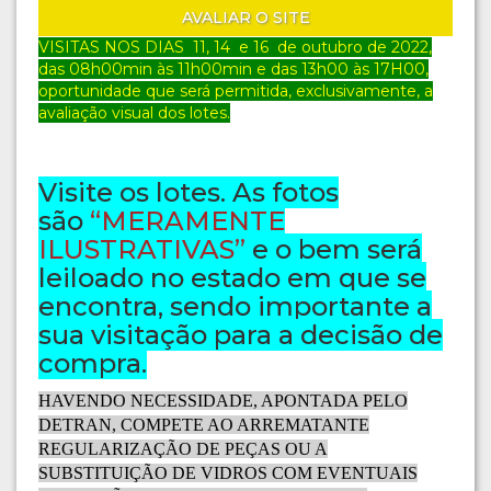
AVALIAR O SITE
VISITAS NOS DIAS 11, 14 e 16
de outubro
de 2022,
das 08h00min às 11h00min e das 13h00 às 17H00,
oportunidade que será permitida, exclusivamente, a
avaliação visual dos lotes.
Visite os lotes. As fotos
são
“MERAMENTE
ILUSTRATIVAS”
e o bem será
leiloado no estado em que se
encontra, sendo importante a
sua visitação para a decisão de
compra.
HAVENDO NECESSIDADE, APONTADA PELO
DETRAN, COMPETE AO ARREMATANTE
REGULARIZAÇÃO DE PEÇAS OU A
SUBSTITUIÇÃO DE VIDROS COM EVENTUAIS