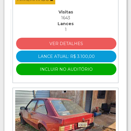
Visitas
1643
Lances
1
VER DETALHES
LANCE ATUAL: R$ 3.100,00
INCLUIR NO AUDITÓRIO