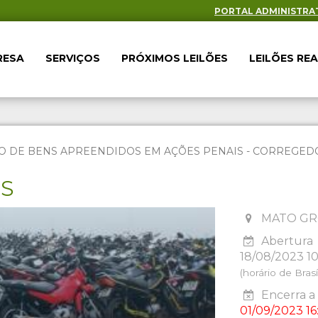
PORTAL ADMINISTRA
RESA
SERVIÇOS
PRÓXIMOS LEILÕES
LEILÕES RE
O DE BENS APREENDIDOS EM AÇÕES PENAIS - CORREGEDOR
ES
MATO GR
Abertura
18/08/2023 1
(horário de Brasíl
Encerra a 
01/09/2023 16