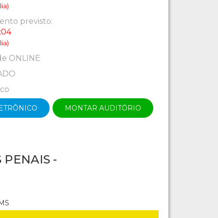
ia)
nto previsto:
:04
ia)
de ONLINE
ADO
ico
LETRÔNICO
MONTAR AUDITÓRIO
PENAIS -
 MS