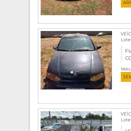
AR
VEÍC
Lote
FI
C
Veíc
SE
VEÍC
Lote
V