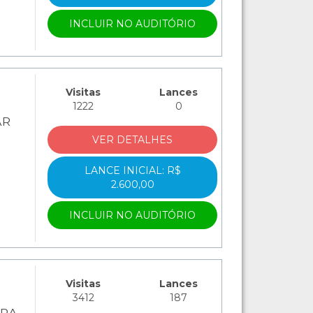
INCLUIR NO AUDITÓRIO
Visitas
Lances
1222
0
AR
VER DETALHES
LANCE INICIAL: R$
2.600,00
INCLUIR NO AUDITÓRIO
Visitas
Lances
3412
187
ARA