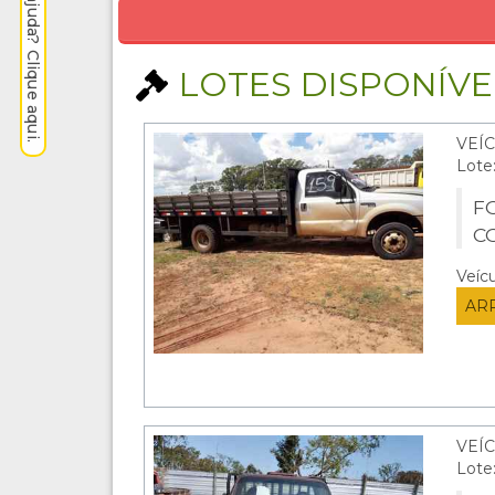
Precisa de ajuda? Clique aqui.
LOTES DISPONÍVEI
VEÍ
Lote
F
C
Veíc
AR
VEÍ
Lote