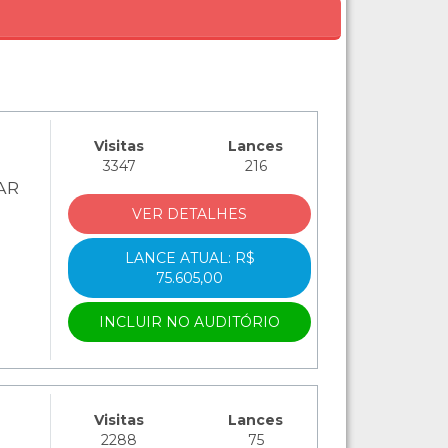
Visitas
Lances
3347
216
AR
VER DETALHES
LANCE ATUAL: R$
75.605,00
INCLUIR NO AUDITÓRIO
Visitas
Lances
2288
75