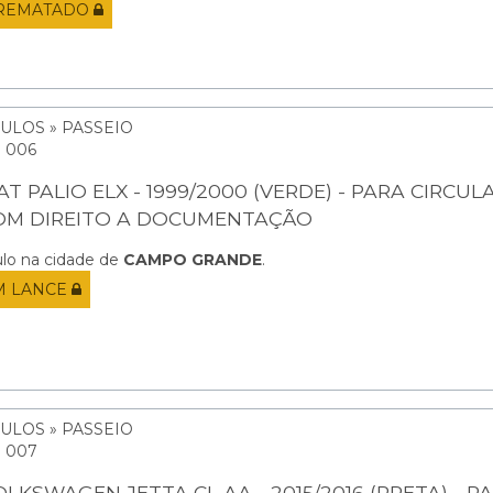
REMATADO
ULOS » PASSEIO
: 006
AT PALIO ELX - 1999/2000 (VERDE) - PARA CIRCUL
OM DIREITO A DOCUMENTAÇÃO
ulo na cidade de
CAMPO GRANDE
.
M LANCE
ULOS » PASSEIO
: 007
OLKSWAGEN JETTA CL AA - 2015/2016 (PRETA) - P