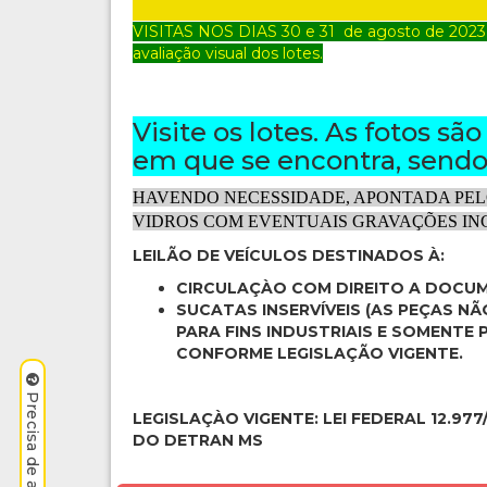
VISITAS NOS DIAS 30 e 31
de agosto
de 2023
avaliação visual dos lotes.
Visite os lotes. As fotos sã
em que se encontra, sendo 
HAVENDO NECESSIDADE, APONTADA PEL
VIDROS COM EVENTUAIS GRAVAÇÕES INC
LEILÃO DE VEÍCULOS DESTINADOS À:
CIRCULAÇÀO COM DIREITO A DOCU
SUCATAS INSERVÍVEIS (AS PEÇAS N
PARA FINS INDUSTRIAIS E SOMENT
CONFORME LEGISLAÇÃO VIGENTE.
LEGISLAÇÀO VIGENTE: LEI FEDERAL 12.977
DO DETRAN MS