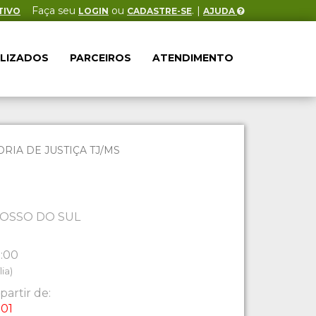
Faça seu
ou
. |
TIVO
LOGIN
CADASTRE-SE
AJUDA
ALIZADOS
PARCEIROS
ATENDIMENTO
IA DE JUSTIÇA TJ/MS
OSSO DO SUL
0:00
ia)
partir de:
:01