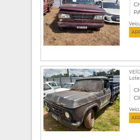
C
P
Veíc
AR
VEÍ
Lote
CH
C
Veíc
AR