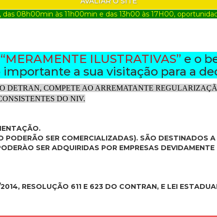
AVALIAR O SITE
, das 08h00min às 11h00min e das 13h00 às 17H00, oportunidade
o
“MERAMENTE ILUSTRATIVAS”
e o b
importante a sua visitação para a de
O DETRAN, COMPETE AO ARREMATANTE REGULARIZAÇÃO
ONSISTENTES DO NIV.
MENTAÇÃO.
ÃO PODERÃO SER COMERCIALIZADAS). SÃO DESTINADOS 
E PODERÀO SER ADQUIRIDAS POR EMPRESAS DEVIDAMENTE
/2014, RESOLUÇÃO 611 E 623 DO CONTRAN, E LEI ESTADUAL