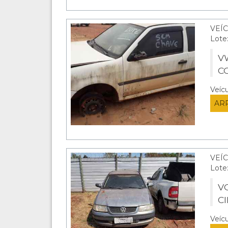
VEÍC
Lote
VW
C
Veíc
AR
VEÍC
Lote
V
C
Veíc