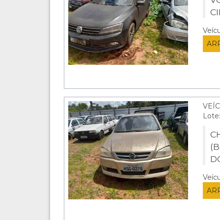
C
Veíc
AR
VEÍC
Lote
C
(
D
Veíc
AR