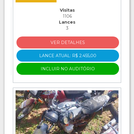
Visitas
1106
Lances
3
VER DETALHES
LANCE ATUAL: R$ 2.455,00
INCLUIR NO AUDITÓRIO