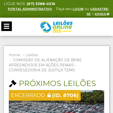
LIGUE-NOS:
(67) 3388-0216
Faça seu
ou
PORTAL ADMINISTRATIVO
LOGIN
CADASTRE-
. |
SE
AJUDA
Toggle
navigation
Home
Leilões
COMISSÃO DE ALIENAÇÃO DE BENS
APREENDIDOS EM AÇÕES PENAIS -
CORREGEDORIA DE JUSTIÇA TJ/MS
PRÓXIMOS LEILÕES
ENCERRADO
(ID. 8706)