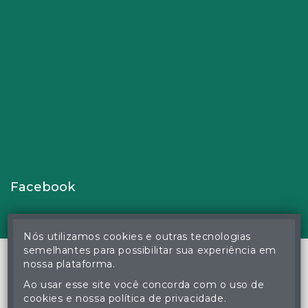
Facebook
Nós utilizamos cookies e outras tecnologias
semelhantes para possibilitar sua experiência em
nossa plataforma.
Ao usar esse site você concorda com o uso de
© Gustavo Correa Pereira da Silva - Leiloeiro Público Oficial -
cookies e nossa política de privacidade.
Matrícula nº 26 JUCEMS - Todos os direitos reservados