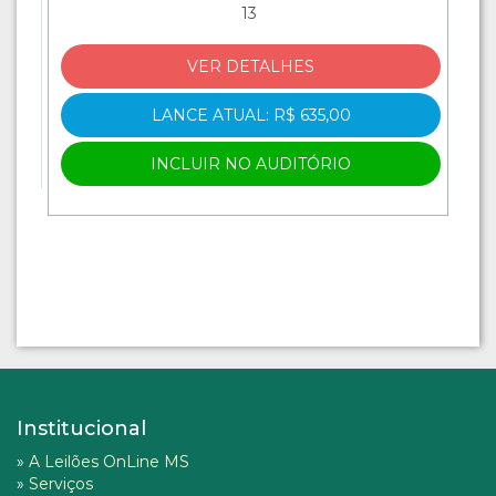
13
VER DETALHES
LANCE ATUAL: R$ 635,00
INCLUIR NO AUDITÓRIO
Institucional
»
A Leilões OnLine MS
»
Serviços