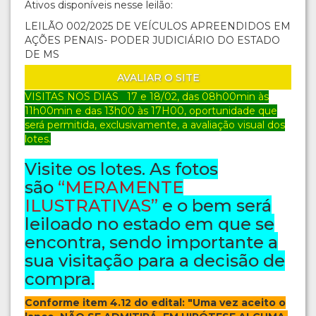
Ativos disponíveis nesse leilão:
LEILÃO 002/2025 DE VEÍCULOS APREENDIDOS EM
AÇÕES PENAIS- PODER JUDICIÁRIO DO ESTADO
DE MS
AVALIAR O SITE
VISITAS NOS DIAS 17 e 18/02
, das 08h00min às
11h00min e das 13h00 às 17H00, oportunidade que
será permitida, exclusivamente, a avaliação visual dos
lotes.
Visite os lotes. As fotos
são
“MERAMENTE
ILUSTRATIVAS”
e o bem será
leiloado no estado em que se
encontra, sendo importante a
sua visitação para a decisão de
compra.
Conforme item 4.12 do edital: "Uma vez aceito o