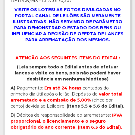
DETRAN/MS - CIRCULAÇÃO
VISITE OS LOTES! AS FOTOS DIVULGADAS NO
PORTAL CANAL DE LEILÕES SÃO MERAMENTE
ILUSTRATIVAS, NÃO SERVINDO DE PARÂMETRO
PARA DEMONSTRAR O ESTADO DOS BENS OU
INFLUENCIAR A DECISÃO DE OFERTA DE LANCES
PARA ARREMATAÇÃO DOS MESMOS.
ATENÇÃO AOS SEGUINTES ITENS DO EDITAL:
(Leia sempre todo o Edital antes de efetuar
lances e visite os bens, pois não poderá haver
desistência em nenhuma hipótese)
A)
Pagamento:
Em até 24 horas
contados do
primeiro dia útil após o leilão. Depósito do
valor total
arrematado e a comissão de 5,00%
(cinco por
cento) devida ao Leiloeiro.
(Itens 5.5 e 5.6 do Edital).
B) Débitos de responsabilidade do arrematante:
IPVA
proporcional, o licenciamento e o seguro
obrigatório do ano corrente.
(Item 6.3 do Edital).