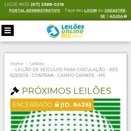
LIGUE-NOS:
(67) 3388-0216
Faça seu
ou
PORTAL ADMINISTRATIVO
LOGIN
CADASTRE-
. |
SE
AJUDA
Toggle
navigation
Home
Leilões
LEILÃO DE VEÍCULOS PARA CIRCULAÇÃO - RES.
623/2016 - CONTRAN - CAMPO GRANDE - MS
PRÓXIMOS LEILÕES
ENCERRADO
(ID. 8426)