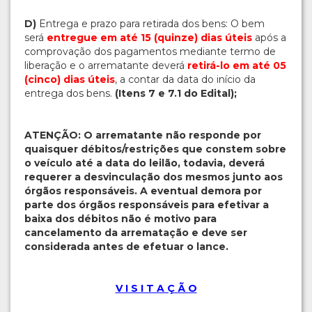
D)
Entrega e prazo para retirada dos bens: O bem
será
entregue em até 15 (quinze) dias úteis
após a
comprovação dos pagamentos mediante termo de
liberação e o arrematante deverá
retirá-lo em até 05
(cinco) dias úteis
, a contar da data do início da
entrega dos bens.
(Itens 7 e 7.1 do Edital);
ATENÇÃO: O arrematante não responde por
quaisquer débitos/restrições que constem sobre
o veículo até a data do leilão, todavia, deverá
requerer a desvinculação dos mesmos junto aos
órgãos responsáveis. A eventual demora por
parte dos órgãos responsáveis para efetivar a
baixa dos débitos não é motivo para
cancelamento da arrematação e deve ser
considerada antes de efetuar o lance.
V I S I T A Ç Ã O