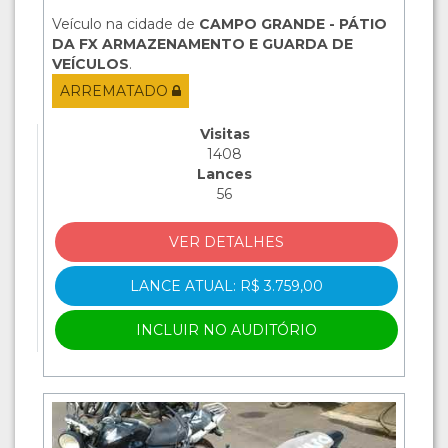
Veículo na cidade de
CAMPO GRANDE - PÁTIO
DA FX ARMAZENAMENTO E GUARDA DE
VEÍCULOS
.
ARREMATADO
Visitas
1408
Lances
56
VER DETALHES
LANCE ATUAL: R$ 3.759,00
INCLUIR NO AUDITÓRIO