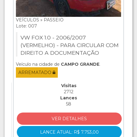
VEÍCULOS » PASSEIO
Lote: 007
VW FOX 1.0 - 2006/2007
(VERMELHO) - PARA CIRCULAR COM
DIREITO A DOCUMENTAÇÃO
Veículo na cidade de
CAMPO GRANDE
.
ARREMATADO
Visitas
2712
Lances
58
VER DETALHES
LANCE ATUAL: R$ 7.753,00