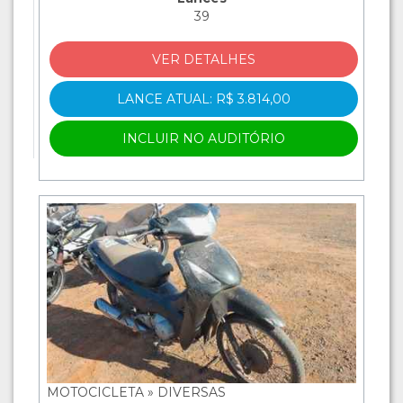
39
VER DETALHES
LANCE ATUAL: R$ 3.814,00
INCLUIR NO AUDITÓRIO
MOTOCICLETA » DIVERSAS