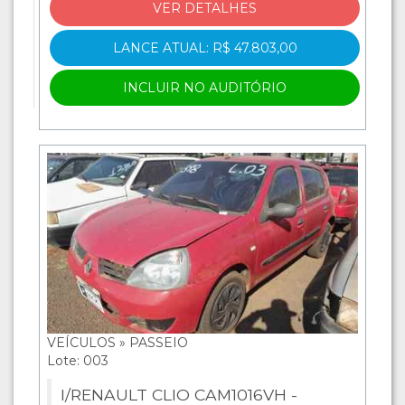
VER DETALHES
LANCE ATUAL: R$ 47.803,00
INCLUIR NO AUDITÓRIO
VEÍCULOS » PASSEIO
Lote: 003
I/RENAULT CLIO CAM1016VH -