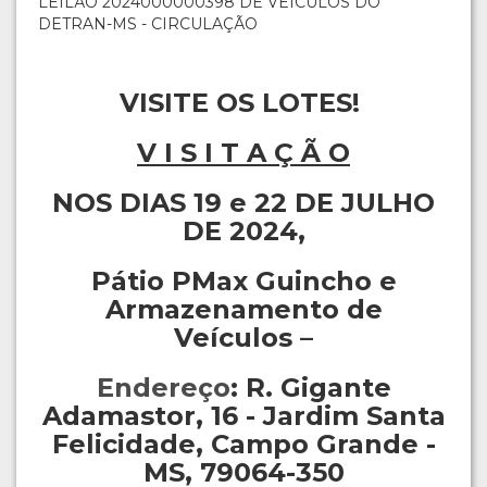
LEILÃO 2024000000398 DE VEÍCULOS DO
DETRAN-MS - CIRCULAÇÃO
VISITE OS LOTES!
V I S I T A Ç Ã O
NOS DIAS 19 e 22 DE JULHO
DE 2024,
Pátio PMax Guincho e
Armazenamento de
Veículos
–
Endereço
:
R. Gigante
Adamastor, 16 - Jardim Santa
Felicidade, Campo Grande -
MS, 79064-350