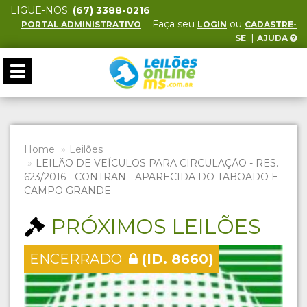
LIGUE-NOS:
(67) 3388-0216
Faça seu
ou
PORTAL ADMINISTRATIVO
LOGIN
CADASTRE-
. |
SE
AJUDA
Toggle
navigation
Home
Leilões
LEILÃO DE VEÍCULOS PARA CIRCULAÇÃO - RES.
623/2016 - CONTRAN - APARECIDA DO TABOADO E
CAMPO GRANDE
PRÓXIMOS LEILÕES
ENCERRADO
(ID. 8660)