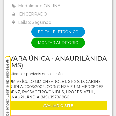
Modalidade ONLINE
ENCERRADO
Leilão: Segundo
EDITAL ELETRÔNICO
MONTAR AUDITÓRIO
VARA ÚNICA - ANAURILÂNIDA
(MS)
Precisa de ajuda? Clique aqui.
Ativos disponíveis nesse leilão:
UM VEÍCULO GM CHEVROLET, S1- 2.8 D, CABINE
DUPLA, 2003/2004, COR: CINZA E UM MERCEDES
BENZ, PASSAGEIRO/ÔNIBUS, LPO 1113, AZUL,
ANAURILÂNDIA (MS), 1979/1980
AVALIAR O SITE