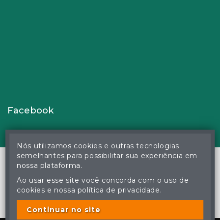
Facebook
Nós utilizamos cookies e outras tecnologias
semelhantes para possibilitar sua experiência em
nossa plataforma.
Ao usar esse site você concorda com o uso de
© Gustavo Correa Pereira da Silva - Leiloeiro Público Oficial -
cookies e nossa política de privacidade.
Matrícula nº 26 JUCEMS - Todos os direitos reservados
A cópia ou reprodução não autorizada do conteúdo deste site
poderá acarretar em penas previstas em lei.
Continuar no site