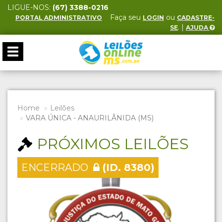
LIGUE-NOS:
(67) 3388-0216
Faça seu
ou
PORTAL ADMINISTRATIVO
LOGIN
CADASTRE-
. |
SE
AJUDA
Toggle
navigation
Home
Leilões
VARA ÚNICA - ANAURILÂNIDA (MS)
PRÓXIMOS LEILÕES
ENCERRADO
(ID. 8380)