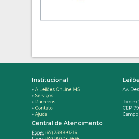
Institucional
Leilõ
»
A Leilões OnLine MS
Av. Des
»
Serviços
»
Parceiros
Jardim 
»
Contato
CEP 79
»
Ajuda
Campo 
Central de Atendimento
Fone:
(67) 3388-0216
Fone:
(67) 99203-6666