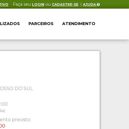
Faça seu
ou
. |
TIVO
LOGIN
CADASTRE-SE
AJUDA
ALIZADOS
PARCEIROS
ATENDIMENTO
OSSO DO SUL
9:00
ia)
nto previsto:
:00