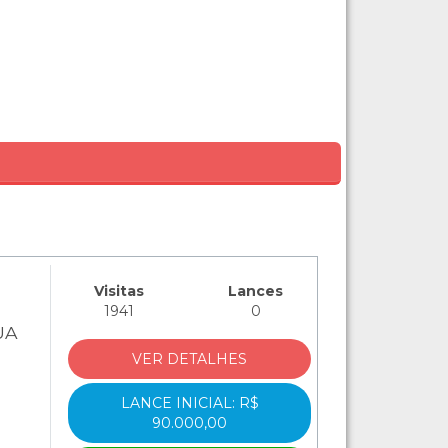
Visitas
Lances
1941
0
UA
VER DETALHES
LANCE INICIAL: R$
90.000,00