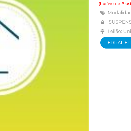
(horário de Brasíl
Modalida
SUSPENS
Leilão: Ún
EDITAL E