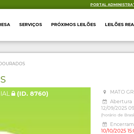
PORTAL ADMINISTRA
RESA
SERVIÇOS
PRÓXIMOS LEILÕES
LEILÕES RE
- DOURADOS
ES
MATO GR
IAL
(ID. 8760)
Abertura
12/09/2025 0
(horário de Brasíl
Encerrame
10/10/2025 15