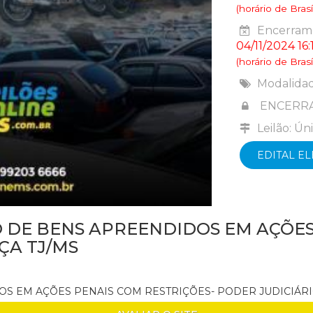
(horário de Brasíl
Encerrame
04/11/2024 16:
(horário de Brasíl
Modalida
ENCERR
Leilão: Ún
EDITAL E
 DE BENS APREENDIDOS EM AÇÕES 
ÇA TJ/MS
DOS EM AÇÕES PENAIS COM RESTRIÇÕES- PODER JUDICIÁR