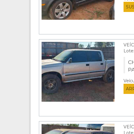
SU
VEÍC
Lote
CH
P
Veíc
AR
VEÍC
Lote