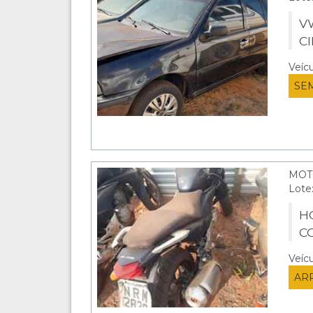
V
C
Veíc
SE
MOT
Lote
HO
C
Veíc
AR