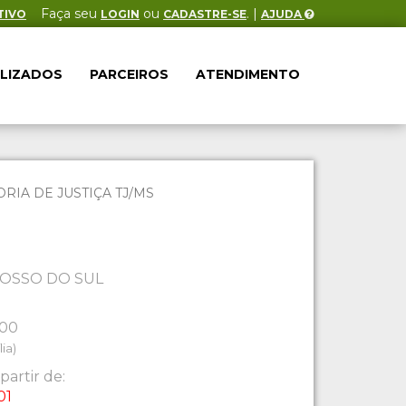
Faça seu
ou
. |
TIVO
LOGIN
CADASTRE-SE
AJUDA
ALIZADOS
PARCEIROS
ATENDIMENTO
IA DE JUSTIÇA TJ/MS
OSSO DO SUL
:00
ia)
partir de:
01