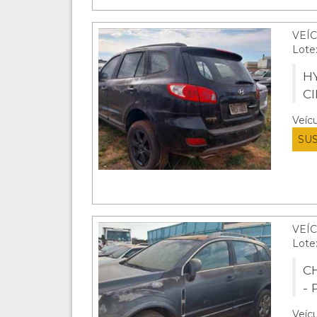
VEÍC
Lote
H
C
Veíc
SU
VEÍC
Lote
C
-
Veíc