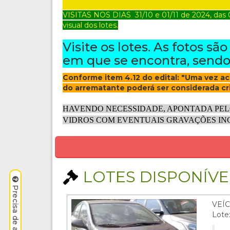
VISITAS NOS DIAS 31/10 e 01/11
de 2024, das 
visual dos lotes.
Visite os lotes. As fotos sã
em que se encontra, sendo 
Conforme item 4.12 do edital: "Uma vez 
do arrematante poderá ser considerada cr
HAVENDO NECESSIDADE, APONTADA PEL
VIDROS COM EVENTUAIS GRAVAÇÕES INC
LOTES DISPONÍVEI
VEÍC
Lote