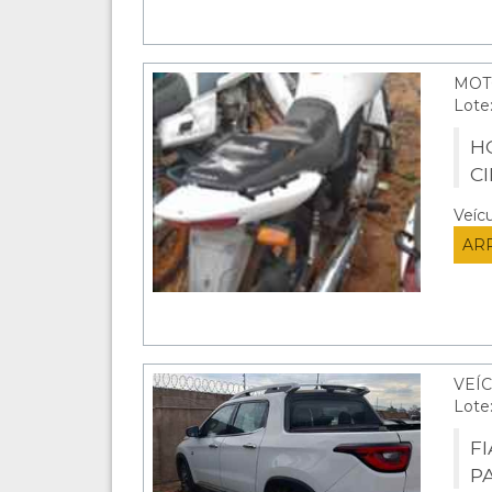
MOT
Lote
HO
C
Veíc
AR
VEÍC
Lote
F
P