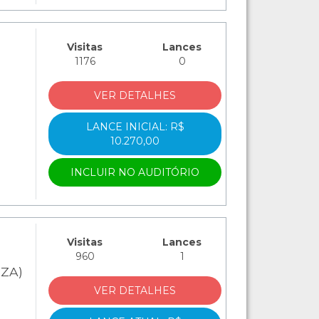
Visitas
Lances
1176
0
VER DETALHES
LANCE INICIAL: R$
10.270,00
INCLUIR NO AUDITÓRIO
Visitas
Lances
960
1
NZA)
VER DETALHES