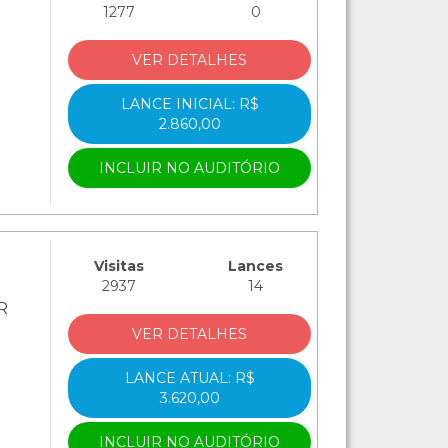
1277
0
VER DETALHES
LANCE INICIAL: R$
2.860,00
INCLUIR NO AUDITÓRIO
Visitas
Lances
2937
14
R
VER DETALHES
LANCE ATUAL: R$
3.620,00
INCLUIR NO AUDITÓRIO