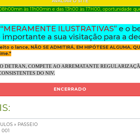
AVALIAR O SITE
08h00min às 11h00min e das 13h00 às 17H00, oportunidade que s
o
“MERAMENTE ILUSTRATIVAS”
e o b
importante a sua visitação para a de
aceito o lance, NÃO SE ADMITIRÁ, EM HIPÓTESE ALGUMA, QU
ime."
O DETRAN, COMPETE AO ARREMATANTE REGULARIZAÇÃO
ONSISTENTES DO NIV.
ENCERRADO
S:
ULOS » PASSEIO
: 001