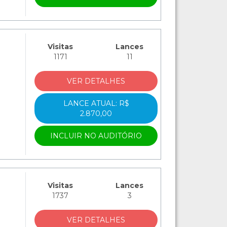
Visitas
Lances
1171
11
VER DETALHES
LANCE ATUAL: R$
2.870,00
INCLUIR NO AUDITÓRIO
Visitas
Lances
1737
3
VER DETALHES