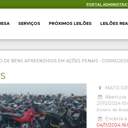
PORTAL ADMINISTRA
RESA
SERVIÇOS
PRÓXIMOS LEILÕES
LEILÕES RE
O DE BENS APREENDIDOS EM AÇÕES PENAIS - CORREGEDOR
ES
MATO GR
Abertura
21/10/2024 10
(horário de Brasíl
Encerra a 
04/11/2024 16: