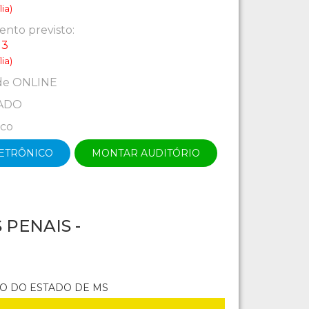
ia)
nto previsto:
13
ia)
de ONLINE
ADO
ico
LETRÔNICO
MONTAR AUDITÓRIO
PENAIS -
IO DO ESTADO DE MS