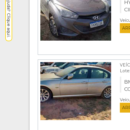
Precisa de ajuda? Clique aqui.
HY
C
Veíc
AR
VEÍC
Lote
BM
C
Veíc
AR