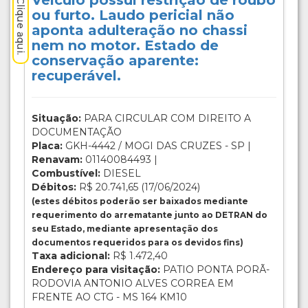
Veículo possui restrição de roubo
ou furto. Laudo pericial não
aponta adulteração no chassi
nem no motor. Estado de
conservação aparente:
recuperável.
Situação:
PARA CIRCULAR COM DIREITO A
DOCUMENTAÇÃO
Placa:
GKH-4442 / MOGI DAS CRUZES - SP |
Renavam:
01140084493 |
Combustível:
DIESEL
Débitos:
R$ 20.741,65 (17/06/2024)
(estes débitos poderão ser baixados mediante
requerimento do arrematante junto ao DETRAN do
seu Estado, mediante apresentação dos
documentos requeridos para os devidos fins)
Taxa adicional:
R$ 1.472,40
Endereço para visitação:
PATIO PONTA PORÃ-
RODOVIA ANTONIO ALVES CORREA EM
FRENTE AO CTG - MS 164 KM10