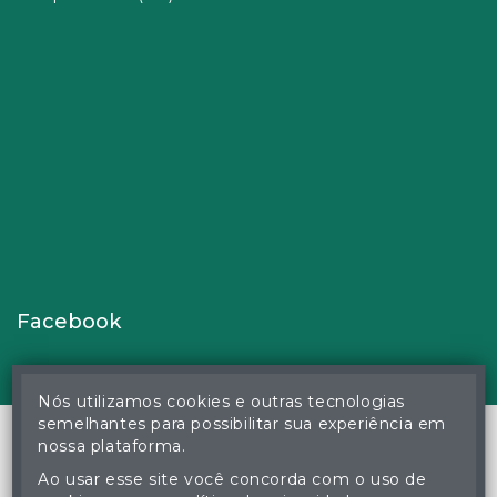
Facebook
Nós utilizamos cookies e outras tecnologias
semelhantes para possibilitar sua experiência em
nossa plataforma.
Ao usar esse site você concorda com o uso de
© Gustavo Correa Pereira da Silva - Leiloeiro Público Oficial -