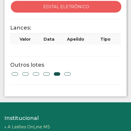
EDITAL ELETRÔNICO
Lances:
Valor
Data
Apelido
Tipo
Outros lotes
Institucional
»
A Leilões OnLine MS