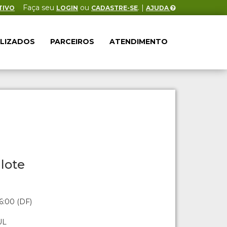
Faça seu
ou
. |
TIVO
LOGIN
CADASTRE-SE
AJUDA
ALIZADOS
PARCEIROS
ATENDIMENTO
lote
6:00 (DF)
UL