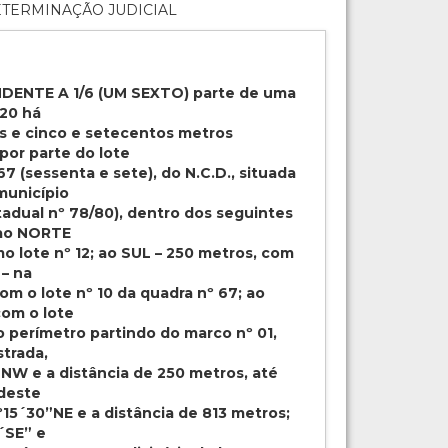
ETERMINAÇÃO JUDICIAL
ENTE A 1/6 (UM SEXTO) parte de uma
 20 há
es e cinco e setecentos metros
por parte do lote
67 (sessenta e sete), do N.C.D., situada
 município
tadual nº 78/80), dentro dos seguintes
 ao NORTE
o lote nº 12; ao SUL – 250 metros, com
– na
m o lote nº 10 da quadra nº 67; ao
om o lote
jo perímetro partindo do marco nº 01,
strada,
W e a distância de 250 metros, até
 deste
15´30”NE e a distância de 813 metros;
´SE” e