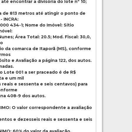
até encontrar a divisória do lote nº 10;
 de 813 metros até atingir o ponto de
 - INCRA:
 000 434-1; Nome do Imóvel: Sítio
móvel:
nes; Área Total: 20.5; Mod. Fiscal: 30,0,
no
ário da comarca de Itaporã (MS), conforme
ermos
ito e Avaliação a página 122, dos autos.
madas.
o Lote 001 a ser praceado é de R$
ta e um mil
reais e sessenta e seis centavos) para
conforme
ina 408-9 dos autos.
MO: O valor correspondente a avaliação
ntos e dezesseis reais e sessenta e seis
MO: 60% do valor da avaliação,