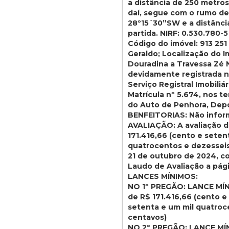
a distância de 250 metros 
daí, segue com o rumo de
28º15´30”SW e a distância
partida. NIRF: 0.530.780-5
Código do imóvel: 913 251
Geraldo; Localização do I
Douradina a Travessa Zé Nu
devidamente registrada 
Serviço Registral Imobili
Matrícula nº 5.674, nos t
do Auto de Penhora, Depós
BENFEITORIAS: Não infor
AVALIAÇÃO: A avaliação d
171.416,66 (cento e seten
quatrocentos e dezesseis 
21 de outubro de 2024, 
Laudo de Avaliação a pág
LANCES MÍNIMOS:
NO 1º PREGÃO: LANCE MÍNI
de R$ 171.416,66 (cento e
setenta e um mil quatroce
centavos)
NO 2º PREGÃO: LANCE MÍNI