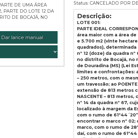
Status: CANCELADO POR D
PARTE DE UMA ÁREA
, PARTE DO LOTE 12 DA
Descrição:
TRITO DE BOCAJÁ, NO
LOTE 001:
PARTE IDEAL CORRESPOND
área maior com a área de
Dar lance manual
e 5.700 m2 (vinte hectar
quadrados), determinada 
nº 12 (doze) da quadra nº 
no distrito de Bocajá, no
de Douradina (MS) (Lei Es
limites e confrontações:
– 250 metros, com o mesm
um travessão; ao POENTE 
extensão de 813 metros co
NASCENTE – 813 metros, c
nº 14 da quadra nº 67, cu
localizado à margem da E
com o rumo de 61º44´20”N
encontrar o marco nº 02;
marco, com o rumo de 28º
daí, com o rumo de 61º44