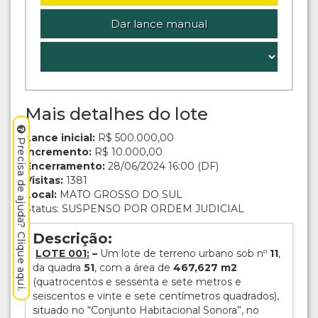
Dar lance manual
Mais detalhes do lote
Lance inicial:
R$ 500.000,00
Precisa de ajuda? Clique aqui.
Incremento:
R$ 10.000,00
Encerramento:
28/06/2024 16:00 (DF)
Visitas:
1381
Local:
MATO GROSSO DO SUL
Status: SUSPENSO POR ORDEM JUDICIAL
Descrição:
LOTE 001:
–
Um lote de terreno urbano sob nº
11
,
da quadra
51
, com a área de
467,627 m2
(quatrocentos e sessenta e sete metros e
seiscentos e vinte e sete centímetros quadrados),
situado no “Conjunto Habitacional Sonora”, no