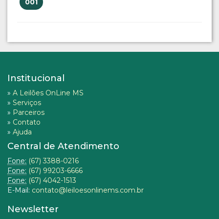
001
Institucional
»
A Leilões OnLine MS
»
Serviços
»
Parceiros
»
Contato
»
Ajuda
Central de Atendimento
Fone:
(67) 3388-0216
Fone:
(67) 99203-6666
Fone:
(67) 4042-1513
E-Mail:
contato@leiloesonlinems.com.br
Newsletter