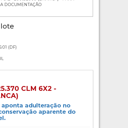
O A DOCUMENTAÇÃO
lote
:01 (DF)
UL
.370 CLM 6X2 -
ANCA)
o aponta adulteração no
 conservação aparente do
l.