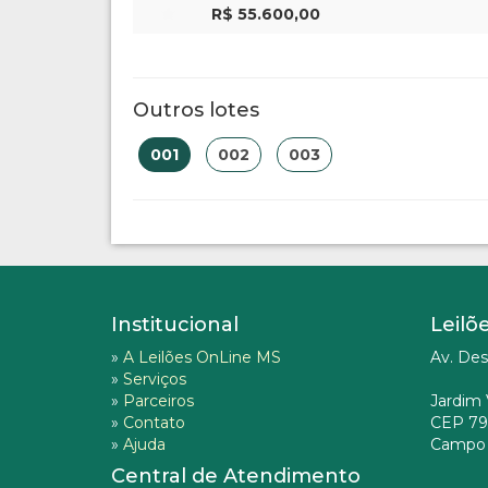
R$ 55.600,00
Outros lotes
001
002
003
Institucional
Leilõ
»
A Leilões OnLine MS
Av. Des
»
Serviços
»
Parceiros
Jardim 
»
Contato
CEP 79
»
Ajuda
Campo 
Central de Atendimento