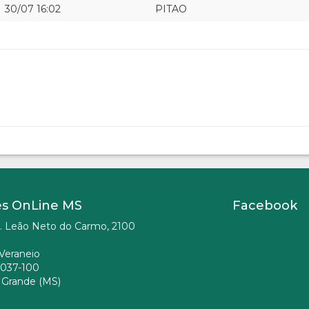
30/07 16:02
PITAO
es OnLine MS
Facebook
. Leão Neto do Carmo, 2100
Veraneio
037-100
Grande (MS)