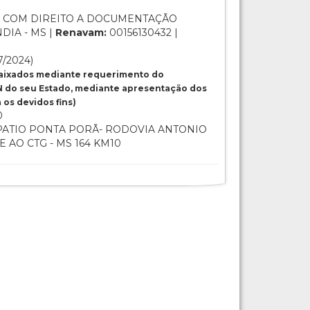
 COM DIREITO A DOCUMENTAÇÃO
DIA - MS |
Renavam:
00156130432 |
7/2024)
baixados mediante requerimento do
 do seu Estado, mediante apresentação dos
os devidos fins)
0
ATIO PONTA PORÃ- RODOVIA ANTONIO
 AO CTG - MS 164 KM10