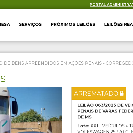
PORTAL ADMINISTRA
RESA
SERVIÇOS
PRÓXIMOS LEILÕES
LEILÕES RE
O DE BENS APREENDIDOS EM AÇÕES PENAIS - CORREGEDOR
ES
Next
ARREMATADO
LEILÃO 063/2025 DE V
PENAIS DE VARAS FEDE
DE MS
Lote: 001
- VEÍCULOS » 
VOLKSWAGEN 25.370 CLM 