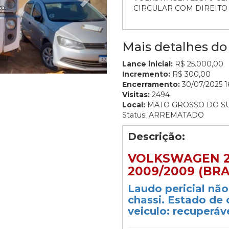
CIRCULAR COM DIREIT
Mais detalhes do 
Lance inicial:
R$ 25.000,00
Incremento:
R$ 300,00
Encerramento:
30/07/2025 16
Visitas:
2494
Local:
MATO GROSSO DO S
Status: ARREMATADO
Descrição:
VOLKSWAGEN 25
2009/2009 (BR
Laudo pericial nã
chassi. Estado de
veiculo: recuperáve