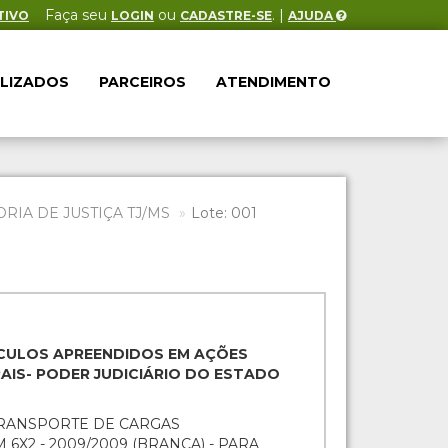
Faça seu
ou
. |
TIVO
LOGIN
CADASTRE-SE
AJUDA
ALIZADOS
PARCEIROS
ATENDIMENTO
IA DE JUSTIÇA TJ/MS
Lote: 001
EÍCULOS APREENDIDOS EM AÇÕES
RAIS- PODER JUDICIÁRIO DO ESTADO
TRANSPORTE DE CARGAS
6X2 - 2009/2009 (BRANCA) - PARA