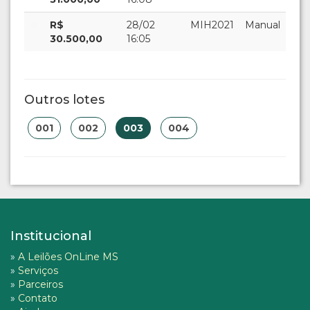
R$
28/02
MIH2021
Manual
30.500,00
16:05
Outros lotes
001
002
003
004
Institucional
»
A Leilões OnLine MS
»
Serviços
»
Parceiros
»
Contato