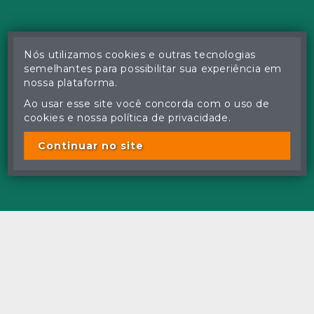
Nós utilizamos cookies e outras tecnologias
semelhantes para possibilitar sua experiência em
nossa plataforma.
Ao usar esse site você concorda com o uso de
cookies e nossa política de privacidade.
Continuar no site
Facebook
© Gustavo Correa Pereira da Silva - Leiloeiro Público Oficial -
Matrícula nº 26 JUCEMS - Todos os direitos reservados
A cópia ou reprodução não autorizada do conteúdo deste site
poderá acarretar em penas previstas em lei.