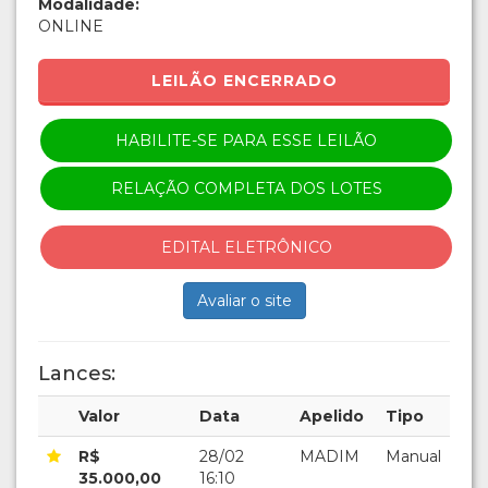
Modalidade:
ONLINE
LEILÃO ENCERRADO
HABILITE-SE PARA ESSE LEILÃO
RELAÇÃO COMPLETA DOS LOTES
EDITAL ELETRÔNICO
Avaliar o site
Lances:
Valor
Data
Apelido
Tipo
R$
28/02
MADIM
Manual
35.000,00
16:10