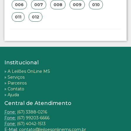
006
007
008
009
010
011
012
Institucional
»
A Leilões OnLine MS
»
Serviços
»
Parceiros
»
Contato
»
Ajuda
Central de Atendimento
Fone:
(67) 3388-0216
Fone:
(67) 99203-6666
Fone:
(67) 4042-1513
E-Mail:
contato@leiloesonlinems.com.br