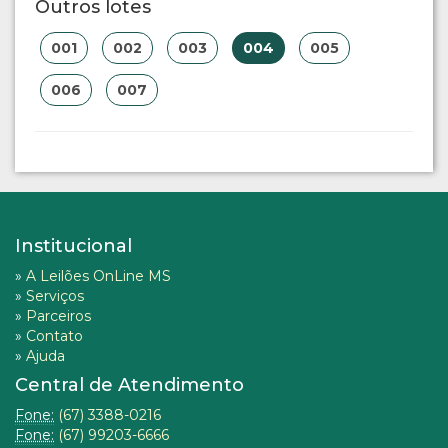
Outros lotes
001
002
003
004
005
006
007
Institucional
»
A Leilões OnLine MS
»
Serviços
»
Parceiros
»
Contato
»
Ajuda
Central de Atendimento
Fone:
(67) 3388-0216
Fone:
(67) 99203-6666