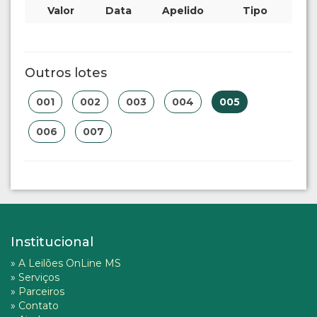
Valor
Data
Apelido
Tipo
Outros lotes
001
002
003
004
005
006
007
Institucional
»
A Leilões OnLine MS
»
Serviços
»
Parceiros
»
Contato