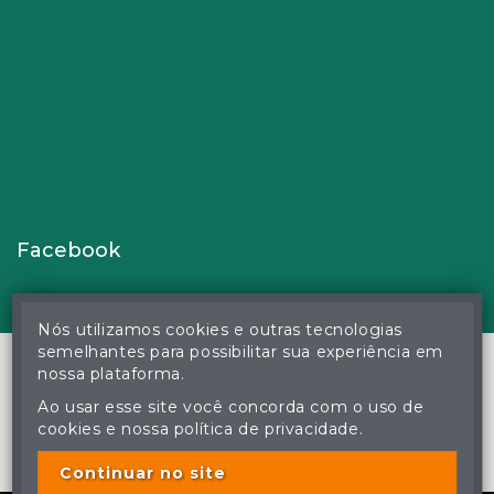
Facebook
Nós utilizamos cookies e outras tecnologias
semelhantes para possibilitar sua experiência em
nossa plataforma.
Ao usar esse site você concorda com o uso de
© Gustavo Correa Pereira da Silva - Leiloeiro Público Oficial -
cookies e nossa política de privacidade.
Matrícula nº 26 JUCEMS - Todos os direitos reservados
A cópia ou reprodução não autorizada do conteúdo deste site
poderá acarretar em penas previstas em lei.
Continuar no site