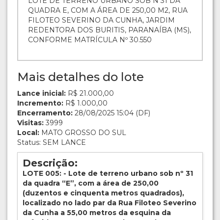
LOTE DE TERRENO URBANO SOB N 31 DA
QUADRA E, COM A ÁREA DE 250,00 M2, RUA
FILOTEO SEVERINO DA CUNHA, JARDIM
REDENTORA DOS BURITIS, PARANAÍBA (MS),
CONFORME MATRÍCULA Nº 30.550
Mais detalhes do lote
Lance inicial:
R$ 21.000,00
Incremento:
R$ 1.000,00
Encerramento:
28/08/2025 15:04 (DF)
Visitas:
3999
Local:
MATO GROSSO DO SUL
Status: SEM LANCE
Descrição:
LOTE 005: - Lote de terreno urbano sob nº 31
da quadra “E”, com a área de 250,00
(duzentos e cinquenta metros quadrados),
localizado no lado par da Rua Filoteo Severino
da Cunha a 55,00 metros da esquina da