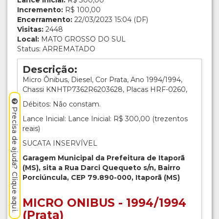
Lance inicial:
R$ 300,00
Incremento:
R$ 100,00
Encerramento:
22/03/2023 15:04 (DF)
Visitas:
2448
Local:
MATO GROSSO DO SUL
Status: ARREMATADO
Descrição:
Micro Ônibus, Diesel, Cor Prata, Ano 1994/1994,
Chassi KNHTP7362R6203628, Placas HRF-0260,
Débitos: Não constam.
Precisa de ajuda? Clique aqui.
Lance Inicial: Lance Inicial: R$ 300,00 (trezentos
reais)
SUCATA INSERVÍVEL
Garagem Municipal da Prefeitura de Itaporã
(MS), sita a Rua Darci Quequeto s/n, Bairro
Porciúncula, CEP 79.890-000, Itaporã (MS)
MICRO ONIBUS - 1994/1994
(Prata)