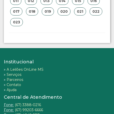
011
012
013
014
015
016
017
018
019
020
021
022
023
Institucional
»
A Leilões OnLine MS
»
Serviços
»
Parceiros
»
Contato
»
Ajuda
Central de Atendimento
Fone:
(67) 3388-0216
Fone:
(67) 99203-6666