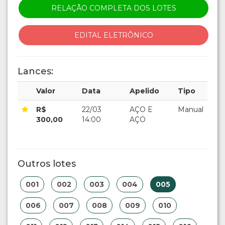
RELAÇÃO COMPLETA DOS LOTES
EDITAL ELETRÔNICO
Lances:
Valor
Data
Apelido
Tipo
R$
22/03
AÇO E
Manual
300,00
14:00
AÇO
Outros lotes
001
002
003
004
005
006
007
008
009
010