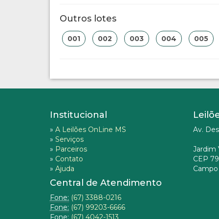
Outros lotes
001
002
003
004
005
Institucional
Leilõ
»
A Leilões OnLine MS
Av. Des
»
Serviços
»
Parceiros
Jardim 
»
Contato
CEP 79
»
Ajuda
Campo 
Central de Atendimento
Fone:
(67) 3388-0216
Fone:
(67) 99203-6666
Fone:
(67) 4042-1513