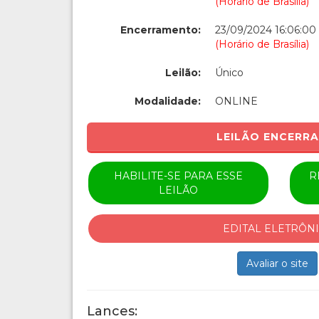
(Horário de Brasília)
Encerramento:
23/09/2024 16:06:00
(Horário de Brasília)
Leilão:
Único
Modalidade:
ONLINE
LEILÃO ENCERR
HABILITE-SE PARA ESSE
R
LEILÃO
EDITAL ELETRÔN
Avaliar o site
Lances: