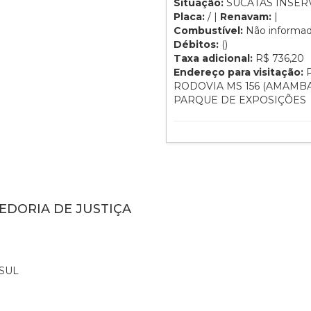
Situação:
SUCATAS INSERV
Placa:
/ |
Renavam:
|
Combustível:
Não informa
Débitos:
()
Taxa adicional:
R$ 736,20
Endereço para visitação:
P
RODOVIA MS 156 (AMAMBA
PARQUE DE EXPOSIÇÕES
EDORIA DE JUSTIÇA
SUL