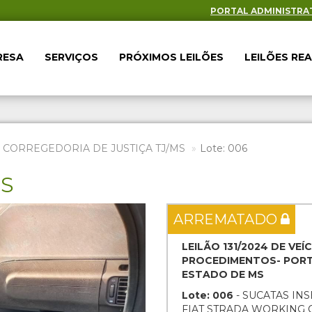
PORTAL ADMINISTRA
RESA
SERVIÇOS
PRÓXIMOS LEILÕES
LEILÕES RE
- CORREGEDORIA DE JUSTIÇA TJ/MS
Lote: 006
ES
Next
ARREMATADO
LEILÃO 131/2024 DE VE
PROCEDIMENTOS- PORTA
ESTADO DE MS
Lote: 006
- SUCATAS INS
FIAT STRADA WORKING CD