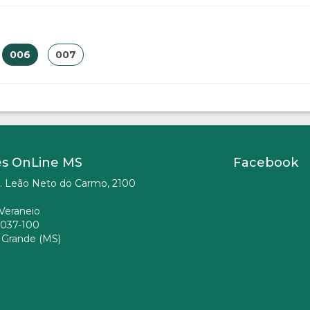
006
007
es OnLine MS
Facebook
. Leão Neto do Carmo, 2100
Veraneio
037-100
Grande (MS)