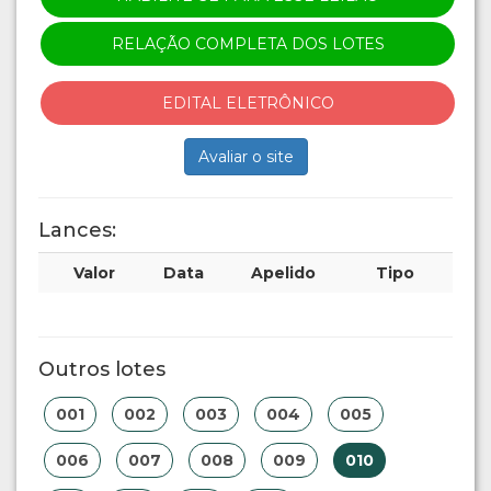
RELAÇÃO COMPLETA DOS LOTES
EDITAL ELETRÔNICO
Avaliar o site
Lances:
Valor
Data
Apelido
Tipo
Outros lotes
001
002
003
004
005
006
007
008
009
010