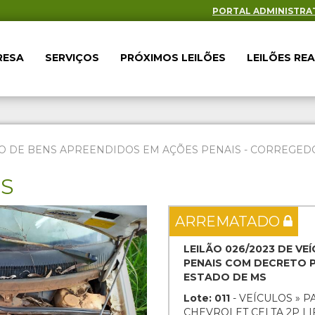
PORTAL ADMINISTRA
RESA
SERVIÇOS
PRÓXIMOS LEILÕES
LEILÕES RE
O DE BENS APREENDIDOS EM AÇÕES PENAIS - CORREGEDOR
ES
Next
ARREMATADO
LEILÃO 026/2023 DE V
PENAIS COM DECRETO P
ESTADO DE MS
Lote: 011
- VEÍCULOS » P
CHEVROLET CELTA 2P LIF