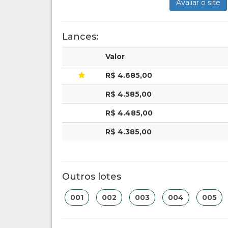
Avaliar o site
Lances:
Valor
R$ 4.685,00
R$ 4.585,00
R$ 4.485,00
R$ 4.385,00
Outros lotes
001
002
003
004
005