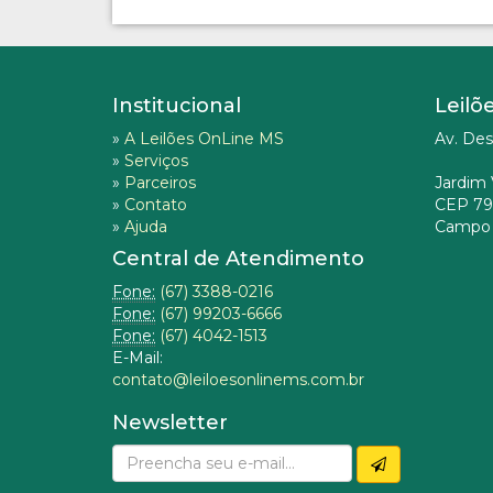
Institucional
Leilõ
»
A Leilões OnLine MS
Av. Des
»
Serviços
»
Parceiros
Jardim 
»
Contato
CEP 79
»
Ajuda
Campo 
Central de Atendimento
Fone:
(67) 3388-0216
Fone:
(67) 99203-6666
Fone:
(67) 4042-1513
E-Mail:
contato@leiloesonlinems.com.br
Newsletter