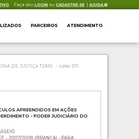
Faça seu
ou
. |
TIVO
LOGIN
CADASTRE-SE
AJUDA
ALIZADOS
PARCEIROS
ATENDIMENTO
IA DE JUSTIÇA TJ/MS
Lote: 011
EÍCULOS APREENDIDOS EM AÇÕES
ERDIMENTO - PODER JUDICIÁRIO DO
ASSEIO
E - 2007/2008 (BRANCA) - PARA