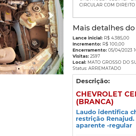
CIRCULAR COM DIREIT
Mais detalhes do 
Lance inicial:
R$ 4.385,00
Incremento:
R$ 100,00
Encerramento:
05/04/2023 16
Visitas:
2597
Local:
MATO GROSSO DO S
Status: ARREMATADO
Descrição:
CHEVROLET CELT
(BRANCA)
Laudo identifica c
restrição Renajud
aparente -regular