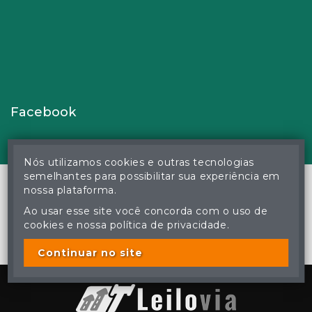
Facebook
Nós utilizamos cookies e outras tecnologias
semelhantes para possibilitar sua experiência em
nossa plataforma.
Ao usar esse site você concorda com o uso de
© Gustavo Correa Pereira da Silva - Leiloeiro Público Oficial -
cookies e nossa política de privacidade.
Matrícula nº 26 JUCEMS - Todos os direitos reservados
A cópia ou reprodução não autorizada do conteúdo deste site
poderá acarretar em penas previstas em lei.
Continuar no site
Plataforma