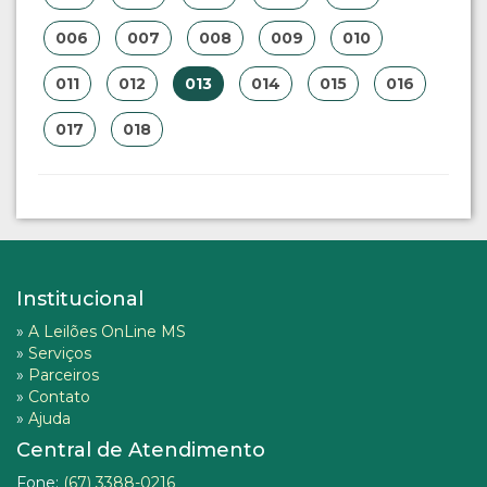
006
007
008
009
010
011
012
013
014
015
016
017
018
Institucional
»
A Leilões OnLine MS
»
Serviços
»
Parceiros
»
Contato
»
Ajuda
Central de Atendimento
Fone:
(67) 3388-0216