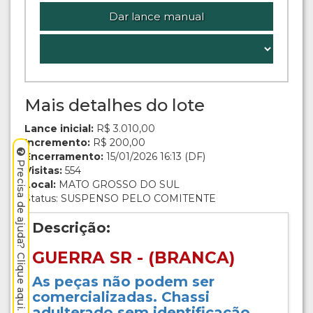
Dar lance manual
Mais detalhes do lote
Lance inicial:
R$ 3.010,00
Incremento:
R$ 200,00
Encerramento:
15/01/2026 16:13 (DF)
Precisa de ajuda? Clique aqui.
Visitas:
554
Local:
MATO GROSSO DO SUL
Status: SUSPENSO PELO COMITENTE
Descrição:
GUERRA SR - (BRANCA)
As peças não podem ser
comercializadas. Chassi
adulterado sem identificação.