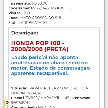
Incremento:
R$ 50,00
Encerramento:
22/04/2026 16:19 (DF)
Visitas:
1189
Local:
MATO GROSSO DO SUL
Status: ARREMATADO
Descrição:
HONDA POP 100 -
2008/2008 (PRETA)
Laudo pericial não aponta
adulteraçao no chassi nem no
motor. Estado de conservaçao
aparente: recuperável.
Situação:
PARA CIRCULAR COM DIREITO A
DOCUMENTAÇÃO
Placa:
HTK2I92 / MARACAJU - MS |
Renavam:
966186591 |
Combustível:
GASOLINA