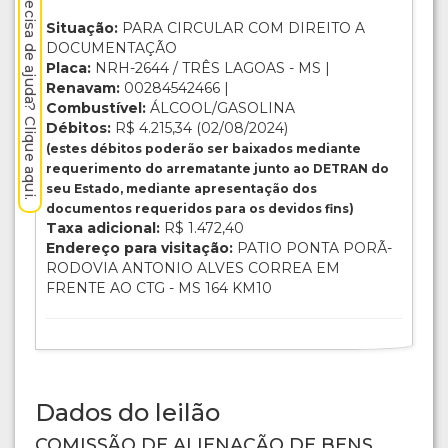
Precisa de ajuda? Clique aqui.
Situação:
PARA CIRCULAR COM DIREITO A
DOCUMENTAÇÃO
Placa:
NRH-2644 / TRÊS LAGOAS - MS |
Renavam:
00284542466 |
Combustível:
ÁLCOOL/GASOLINA
Débitos:
R$ 4.215,34 (02/08/2024)
(estes débitos poderão ser baixados mediante
requerimento do arrematante junto ao DETRAN do
seu Estado, mediante apresentação dos
documentos requeridos para os devidos fins)
Taxa adicional:
R$ 1.472,40
Endereço para visitação:
PATIO PONTA PORÃ-
RODOVIA ANTONIO ALVES CORREA EM
FRENTE AO CTG - MS 164 KM10
Dados do leilão
COMISSÃO DE ALIENAÇÃO DE BENS