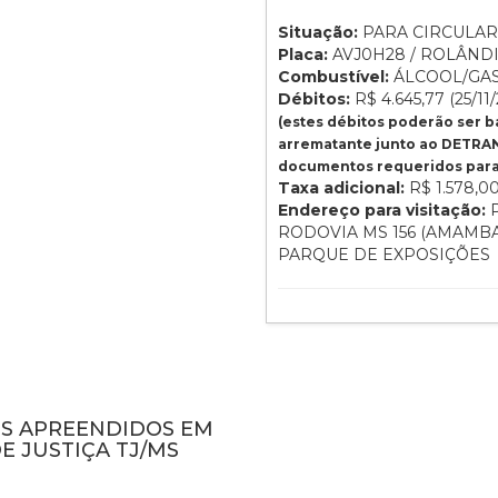
Situação:
PARA CIRCULAR
Placa:
AVJ0H28 / ROLÂNDIA
Combustível:
ÁLCOOL/GA
Débitos:
R$ 4.645,77 (25/11/
(estes débitos poderão ser 
arrematante junto ao DETRAN
documentos requeridos para 
Taxa adicional:
R$ 1.578,0
Endereço para visitação:
P
RODOVIA MS 156 (AMAMBA
PARQUE DE EXPOSIÇÕES
NS APREENDIDOS EM
E JUSTIÇA TJ/MS