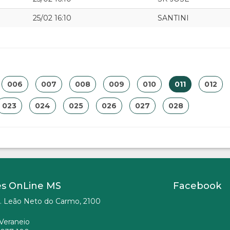
25/02 16:10
SANTINI
006
007
008
009
010
011
012
023
024
025
026
027
028
es OnLine MS
Facebook
. Leão Neto do Carmo, 2100
Veraneio