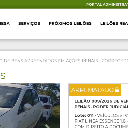
PORTAL ADMINISTRA
RESA
SERVIÇOS
PRÓXIMOS LEILÕES
LEILÕES RE
O DE BENS APREENDIDOS EM AÇÕES PENAIS - CORREGEDOR
ES
Next
ARREMATADO
LEILÃO 009/2026 DE V
PENAIS- PODER JUDICI
Lote: 011
- VEÍCULOS » P
FIAT LINEA ESSENCE 1.8 
COM DIREITO A DOCUM