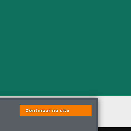
Continuar no site
s os direitos reservados
s previstas em lei.