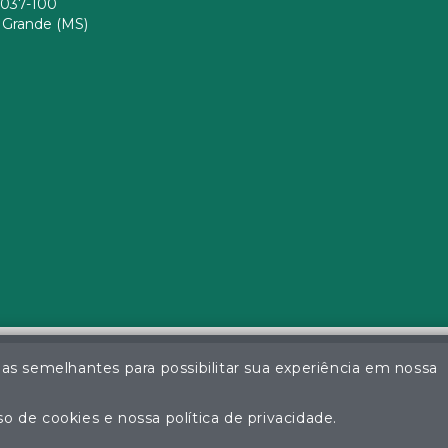
037-100
Grande (MS)
ias semelhantes para possibilitar sua experiência em nossa
a da Silva - Leiloeiro Público Oficial - Matrícula nº 26 JUCEMS - Todo
ção não autorizada do conteúdo deste site poderá acarretar em pena
o de cookies e nossa política de privacidade.