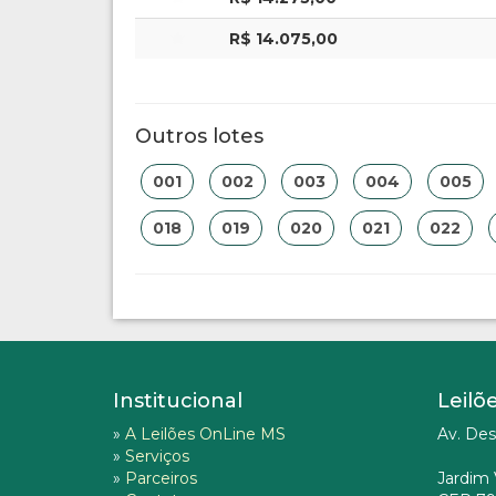
R$ 14.075,00
Outros lotes
001
002
003
004
005
018
019
020
021
022
Institucional
Leilõ
»
A Leilões OnLine MS
Av. Des
»
Serviços
»
Parceiros
Jardim 