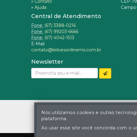
»
Contato
CEP 79
»
Ajuda
Campo 
Central de Atendimento
Fone:
(67) 3388-0216
Fone:
(67) 99203-6666
Fone:
(67) 4042-1513
E-Mail:
contato@leiloesonlinems.com.br
Newsletter
Nós utilizamos cookies e outras tecnolog
plataforma.
© Gustavo Correa Pereir
A cópia ou reprodu
Ao usar esse site você concorda com o us