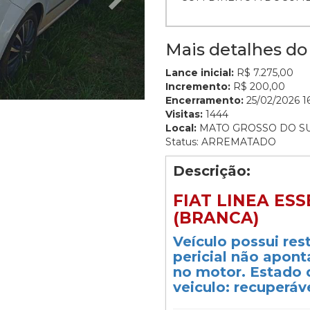
Mais detalhes do 
Lance inicial:
R$ 7.275,00
Incremento:
R$ 200,00
Encerramento:
25/02/2026 16
Visitas:
1444
Local:
MATO GROSSO DO S
Status: ARREMATADO
Descrição:
FIAT LINEA ESSE
(BRANCA)
Veículo possui res
pericial não apon
no motor. Estado 
veiculo: recuperáve