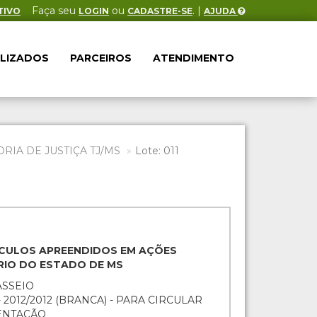
Faça seu
ou
. |
TIVO
LOGIN
CADASTRE-SE
AJUDA
ALIZADOS
PARCEIROS
ATENDIMENTO
IA DE JUSTIÇA TJ/MS
Lote: 011
EÍCULOS APREENDIDOS EM AÇÕES
ÁRIO DO ESTADO DE MS
ASSEIO
- 2012/2012 (BRANCA) - PARA CIRCULAR
ENTAÇÃO