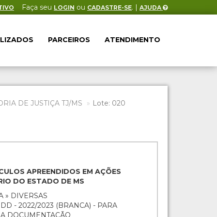
Faça seu
ou
. |
TIVO
LOGIN
CADASTRE-SE
AJUDA
ALIZADOS
PARCEIROS
ATENDIMENTO
IA DE JUSTIÇA TJ/MS
Lote: 020
EÍCULOS APREENDIDOS EM AÇÕES
ÁRIO DO ESTADO DE MS
A » DIVERSAS
D - 2022/2023 (BRANCA) - PARA
O A DOCUMENTAÇÃO