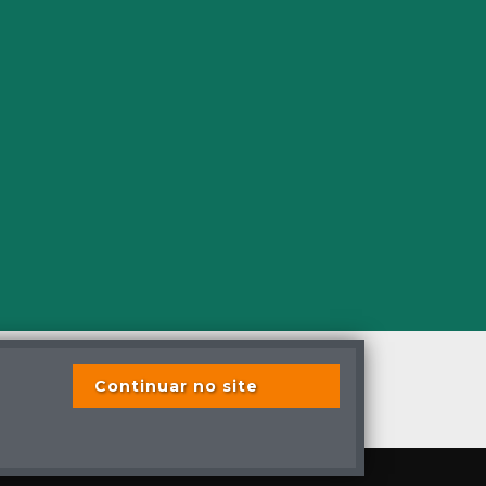
Continuar no site
s os direitos reservados
s previstas em lei.