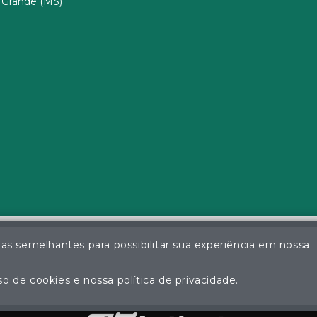
Grande (MS)
ias semelhantes para possibilitar sua experiência em nossa
a da Silva - Leiloeiro Público Oficial - Matrícula nº 26 JUCEMS - Todo
ção não autorizada do conteúdo deste site poderá acarretar em pena
o de cookies e nossa política de privacidade.
Plataforma