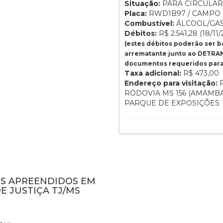
Situação:
PARA CIRCULAR
Placa:
RWD1B97 / CAMPO 
Combustível:
ÁLCOOL/GA
Débitos:
R$ 2.541,28 (18/11/
(estes débitos poderão ser 
arrematante junto ao DETRAN
documentos requeridos para 
Taxa adicional:
R$ 473,00
Endereço para visitação:
P
RODOVIA MS 156 (AMAMBA
PARQUE DE EXPOSIÇÕES
NS APREENDIDOS EM
E JUSTIÇA TJ/MS