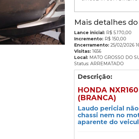
Mais detalhes do 
Lance inicial:
R$ 5.170,00
Incremento:
R$ 150,00
Encerramento:
25/02/2026 16
Visitas:
1656
Local:
MATO GROSSO DO S
Status: ARREMATADO
Descrição:
HONDA NXR160 
(BRANCA)
Laudo pericial nã
chassi nem no mot
aparente do veicul