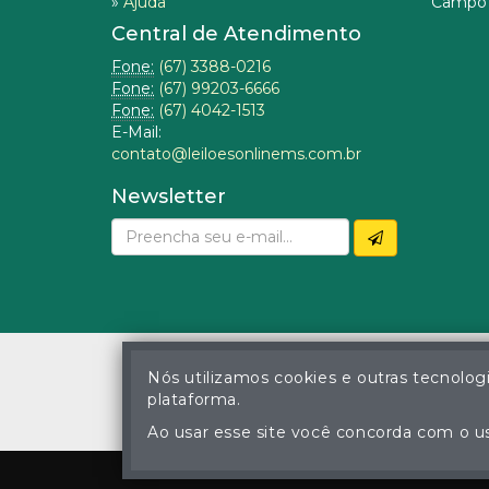
»
Ajuda
Campo 
Central de Atendimento
Fone:
(67) 3388-0216
Fone:
(67) 99203-6666
Fone:
(67) 4042-1513
E-Mail:
contato@leiloesonlinems.com.br
Newsletter
Nós utilizamos cookies e outras tecnolog
plataforma.
© Gustavo Correa Pereir
A cópia ou reprodu
Ao usar esse site você concorda com o us