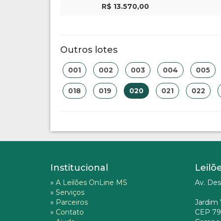
R$ 13.570,00
Outros lotes
001
002
003
004
005
018
019
020
021
022
Institucional
Leilõ
»
A Leilões OnLine MS
Av. Des
»
Serviços
»
Parceiros
Jardim 
»
Contato
CEP 79