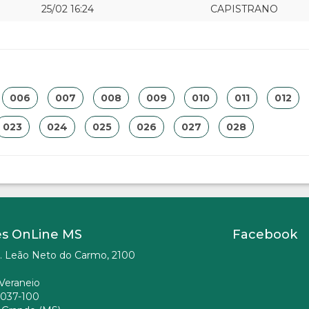
25/02 16:24
CAPISTRANO
006
007
008
009
010
011
012
023
024
025
026
027
028
es OnLine MS
Facebook
. Leão Neto do Carmo, 2100
Veraneio
037-100