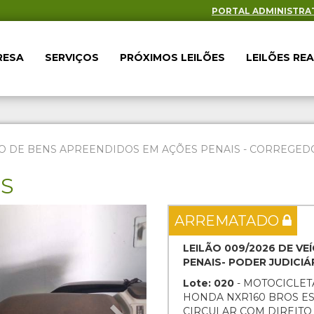
PORTAL ADMINISTRA
RESA
SERVIÇOS
PRÓXIMOS LEILÕES
LEILÕES RE
O DE BENS APREENDIDOS EM AÇÕES PENAIS - CORREGEDOR
ES
Next
ARREMATADO
LEILÃO 009/2026 DE V
PENAIS- PODER JUDICI
Lote: 020
- MOTOCICLET
HONDA NXR160 BROS ESD
CIRCULAR COM DIREIT