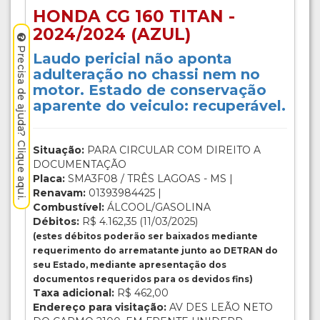
HONDA CG 160 TITAN -
2024/2024 (AZUL)
Precisa de ajuda? Clique aqui.
Laudo pericial não aponta
adulteração no chassi nem no
motor. Estado de conservação
aparente do veiculo: recuperável.
Situação:
PARA CIRCULAR COM DIREITO A
DOCUMENTAÇÃO
Placa:
SMA3F08 / TRÊS LAGOAS - MS |
Renavam:
01393984425 |
Combustível:
ÁLCOOL/GASOLINA
Débitos:
R$ 4.162,35 (11/03/2025)
(estes débitos poderão ser baixados mediante
requerimento do arrematante junto ao DETRAN do
seu Estado, mediante apresentação dos
documentos requeridos para os devidos fins)
Taxa adicional:
R$ 462,00
Endereço para visitação:
AV DES LEÃO NETO