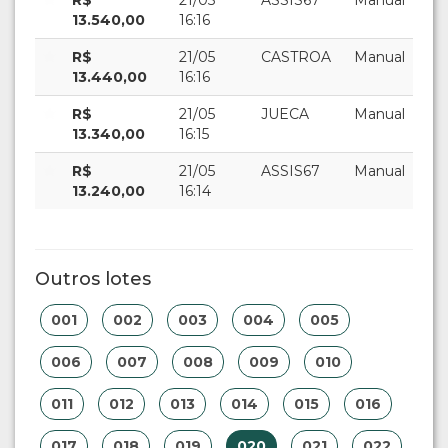
R$
21/05
ASSIS67
Manual
13.540,00
16:16
R$
21/05
CASTROA
Manual
13.440,00
16:16
R$
21/05
JUECA
Manual
13.340,00
16:15
R$
21/05
ASSIS67
Manual
13.240,00
16:14
Outros lotes
001
002
003
004
005
006
007
008
009
010
011
012
013
014
015
016
017
018
019
020
021
022