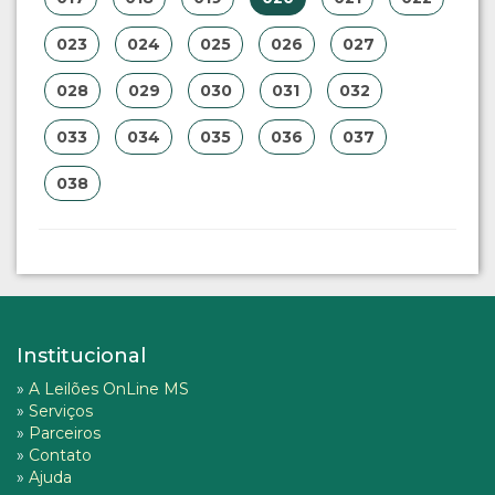
023
024
025
026
027
028
029
030
031
032
033
034
035
036
037
038
Institucional
»
A Leilões OnLine MS
»
Serviços
»
Parceiros
»
Contato
»
Ajuda