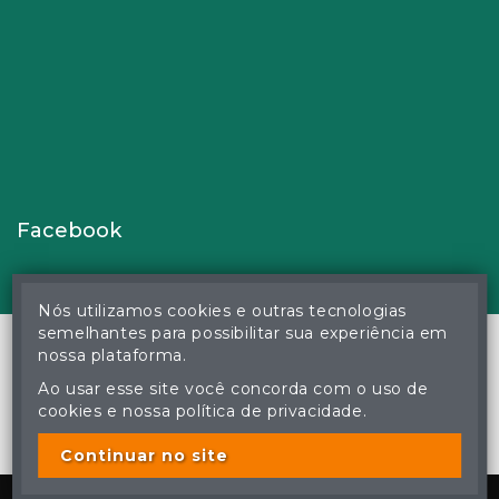
Facebook
Nós utilizamos cookies e outras tecnologias
semelhantes para possibilitar sua experiência em
nossa plataforma.
Ao usar esse site você concorda com o uso de
© Gustavo Correa Pereira da Silva - Leiloeiro Público Oficial -
cookies e nossa política de privacidade.
Matrícula nº 26 JUCEMS - Todos os direitos reservados
A cópia ou reprodução não autorizada do conteúdo deste site
poderá acarretar em penas previstas em lei.
Continuar no site
Plataforma